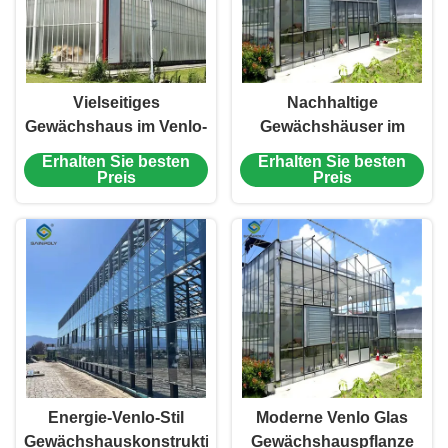
Vielseitiges
Nachhaltige
Gewächshaus im Venlo-
Gewächshäuser im
Stil mit
Venlo-Stil mit
Erhalten Sie besten
Erhalten Sie besten
Energieisolierung und
Energieerzeugung und
Preis
Preis
automatisierter
erneuerbaren
Klimaregulierung für
Energiesystemen zur
den Anbau das ganze
Unterstützung grüner
Jahr über
Landwirtschaftsinitiativen
Energie-Venlo-Stil
Moderne Venlo Glas
Gewächshauskonstruktion
Gewächshauspflanze