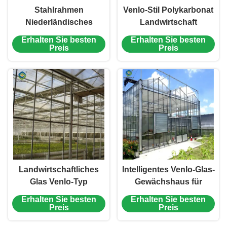
Stahlrahmen
Venlo-Stil Polykarbonat
Niederländisches
Landwirtschaft
Venlo-Gewächshaus
Gewächshaus
Erhalten Sie besten
Erhalten Sie besten
Gehärtetes Glas-
Anpassungsgröße
Preis
Preis
Gewächshaus zum
Anpflanzen von
Tomaten
Landwirtschaftliches
Intelligentes Venlo-Glas-
Glas Venlo-Typ
Gewächshaus für
Gewächshaus
Tomaten-Brauchen-
Erhalten Sie besten
Erhalten Sie besten
Windwiderstand
Anbau
Preis
Preis
Professionelle