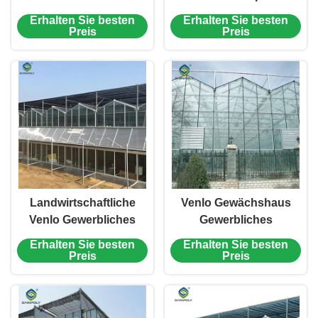
geeignet für die groß
Tomaten Gurken Hohe
Erhalten Sie besten
Erhalten Sie besten
angelegte
Windbeständigkeit
Preis
Preis
landwirtschaftliche
Produktion
Verbesserung der
Pflanzenwachstumsbedingungen
Landwirtschaftliche
Venlo Gewächshaus
Venlo Gewerbliches
Gewerbliches
Glas Gewächshaus
Polykarbonatglas
Erhalten Sie besten
Erhalten Sie besten
Breite 9,6 m mit
Gewächshaus für
Preis
Preis
hydroponischem
Saatgut Gemüse
System
Hydroponische Tomate