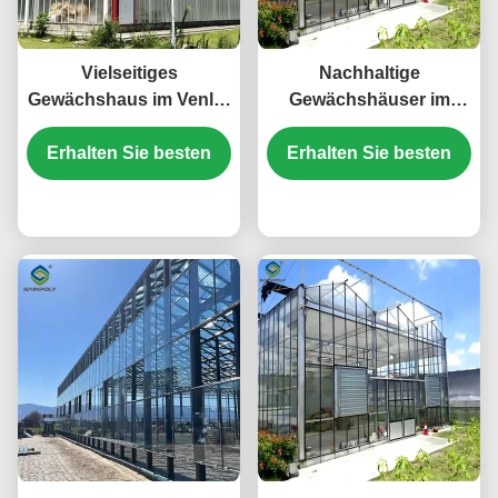
Vielseitiges
Nachhaltige
Gewächshaus im Venlo-
Gewächshäuser im
Stil mit
Venlo-Stil mit
Energieisolierung und
Erhalten Sie besten
Energieerzeugung und
Erhalten Sie besten
automatisierter
erneuerbaren
Klimaregulierung für
Preis
Energiesystemen zur
Preis
den Anbau das ganze
Unterstützung grüner
Jahr über
Landwirtschaftsinitiativen