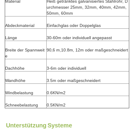
Material
Heiß getränktes galvanisiertes Stahlrohr, D
urchmesser 25mm, 32mm, 40mm, 42mm,
50mm, 60mm
Abdeckmaterial
Einfachglas oder Doppelglas
Länge
30-60m oder individuell angepasst
Breite der Spannweit
90,6 m,10.8m, 12m oder maßgeschneidert
e
Dachhöhe
3-6m oder individuell
Wandhöhe
3.5m oder maßgeschneidert
Windbelastung
0.6KN/m2
Schneebelastung
0.5KN/m2
Unterstützung
Systeme