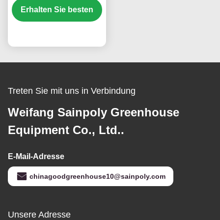
Erhalten Sie besten
Breite 9,6 m mit
hydroponischem
System
Preis
Treten Sie mit uns in Verbindung
Weifang Sainpoly Greenhouse
Equipment Co., Ltd..
E-Mail-Adresse
chinagoodgreenhouse10@sainpoly.com
Unsere Adresse