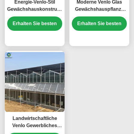
Energie-Venlo-Stil
Moderne Venlo Glas
Gewächshauskonstruktion
Gewächshauspflanze
geeignet für die groß
Tomaten Gurken Hohe
Erhalten Sie besten
angelegte
Erhalten Sie besten
Windbeständigkeit
landwirtschaftliche
Produktion
Preis
Preis
Verbesserung der
Pflanzenwachstumsbedingungen
Landwirtschaftliche
Venlo Gewerbliches
Glas Gewächshaus