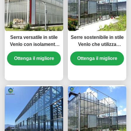
Serra versatile in stile
Serre sostenibile in stile
Venlo con isolamento
Venlo che utilizza
energetico e
materiali energetici e
regolazione climatica
Ottenga il migliore
Ottenga il migliore
sistemi energetici
automatizzata per
rinnovabili a sostegno
coltivazioni tutto l'anno
prezzo
di iniziative di
prezzo
agricoltura verde