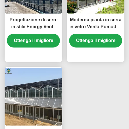
Progettazione di serre
Moderna pianta in serra
in stile Energy Venlo
in vetro Venlo Pomodori
adatta alla produzione
Cetrioli Alta resistenza
agricola su larga scala
Ottenga il migliore
Ottenga il migliore
al vento
che migliora le
condizioni di crescita
prezzo
prezzo
delle piante