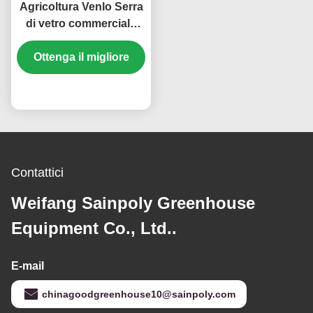
Agricoltura Venlo Serra
di vetro commerciale
Larghezza 9,6 m Con
sistema idroponico
Ottenga il migliore
prezzo
Contattici
Weifang Sainpoly Greenhouse
Equipment Co., Ltd..
E-mail
chinagoodgreenhouse10@sainpoly.com