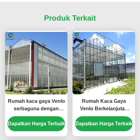
Produk Terkait
Rumah kaca gaya Venlo
Rumah Kaca Gaya
serbaguna dengan
Venlo Berkelanjutan
isolasi energi dan
Menggunakan Bahan
Dapatkan Harga Terbaik
pengaturan iklim
Dapatkan Harga Terbaik
Energi dan Sistem
otomatis untuk
Energi Terbarukan
budidaya sepanjang
Mendukung Inisiatif