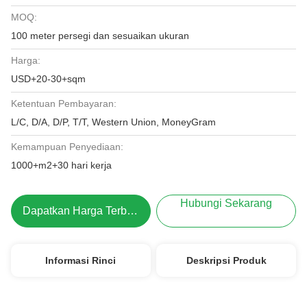
MOQ:
100 meter persegi dan sesuaikan ukuran
Harga:
USD+20-30+sqm
Ketentuan Pembayaran:
L/C, D/A, D/P, T/T, Western Union, MoneyGram
Kemampuan Penyediaan:
1000+m2+30 hari kerja
Hubungi Sekarang
Dapatkan Harga Terbaik
Informasi Rinci
Deskripsi Produk