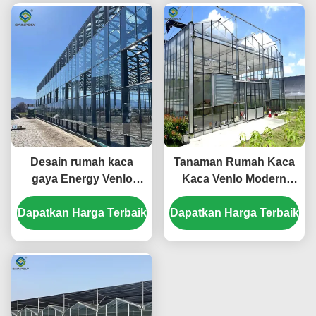
tahun
Pertanian Hijau
Desain rumah kaca
Tanaman Rumah Kaca
gaya Energy Venlo
Kaca Venlo Modern
Cocok untuk produksi
Tomat Timun
Dapatkan Harga Terbaik
pertanian skala besar
Dapatkan Harga Terbaik
Ketahanan Angin
Meningkatkan kondisi
Tinggi
pertumbuhan tanaman