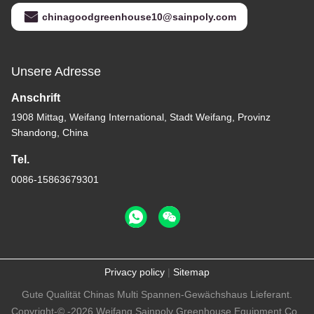
chinagoodgreenhouse10@sainpoly.com
Unsere Adresse
Anschrift
1908 Mittag, Weifang International, Stadt Weifang, Provinz
Shandong, China
Tel.
0086-15863679301
Privacy policy
|
Sitemap
Gute Qualität Chinas Multi Spannen-Gewächshaus Lieferant.
Copyright-© -2026 Weifang Sainpoly Greenhouse Equipment Co.,