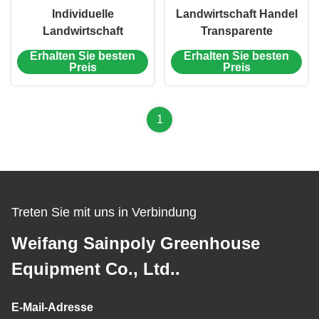
Individuelle
Landwirtschaft Handel
Landwirtschaft
Transparente
Solarglas Gewächshaus
Solarkollektoren
Erhalten Sie besten
Erhalten Sie besten
Doppelglas
Gewächshäuser
Preis
Preis
Gewächshaus
Energieeinsparung
1
Treten Sie mit uns in Verbindung
Weifang Sainpoly Greenhouse
Equipment Co., Ltd..
E-Mail-Adresse