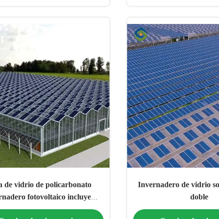
 de vidrio de policarbonato
Invernadero de vidrio so
rnadero fotovoltaico incluye
doble
sistemas automatizados