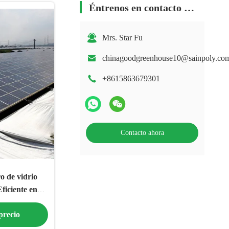
Éntrenos en contacto con
Mrs. Star Fu
chinagoodgreenhouse10@sainpoly.co
+8615863679301
Contacto ahora
o de vidrio
ficiente en
precio