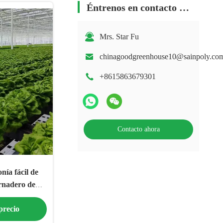
Éntrenos en contacto con
Mrs. Star Fu
chinagoodgreenhouse10@sainpoly.co
+8615863679301
Contacto ahora
nía fácil de
rnadero de
precio