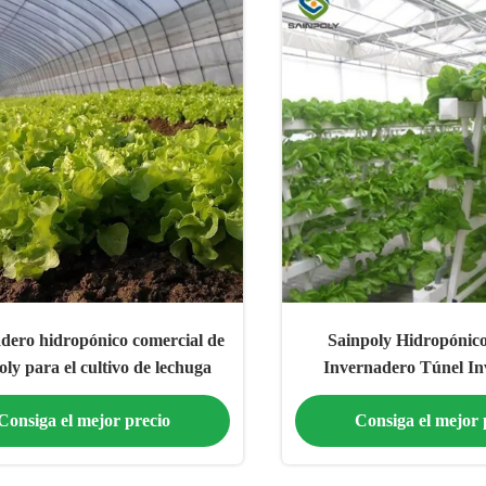
dero hidropónico comercial de
Sainpoly Hidropónic
ly para el cultivo de lechuga
Invernadero Túnel I
Personalizad
Consiga el mejor precio
Consiga el mejor 