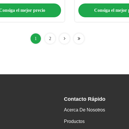
con marco de acero
anticorrosió
Consiga el mejor precio
Consiga el mejor 
1
2
Contacto Rápido
Acerca De Nosotros
Productos