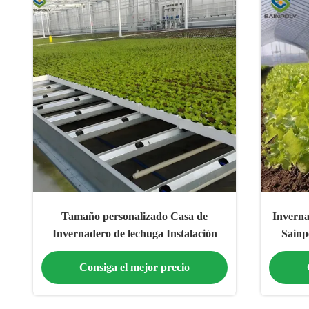
Tamaño personalizado Casa de
Inverna
Invernadero de lechuga Instalación
Sainpo
fácil con puerta corredera / oscilante
Consiga el mejor precio