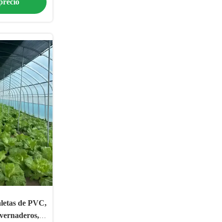
precio
aletas de PVC,
nvernaderos,