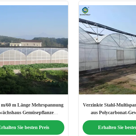
0 m/60 m Länge Mehrspannung
Verzinkte Stahl-Multispa
wächshaus Gemüsepflanze
aus Polycarbonat-Ge
nststofffolie Gewächshaus
rhalten Sie besten Preis
Erhalten Sie beste