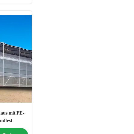
aus mit PE-
ndfest