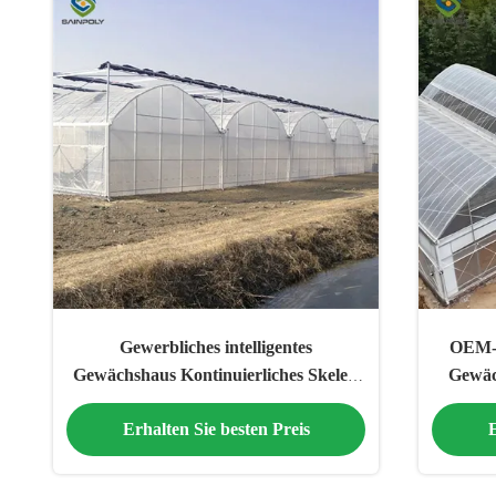
Gewerbliches intelligentes
OEM-K
Gewächshaus Kontinuierliches Skelett
Gewäc
Gemüseschloss
Gew
Erhalten Sie besten Preis
E