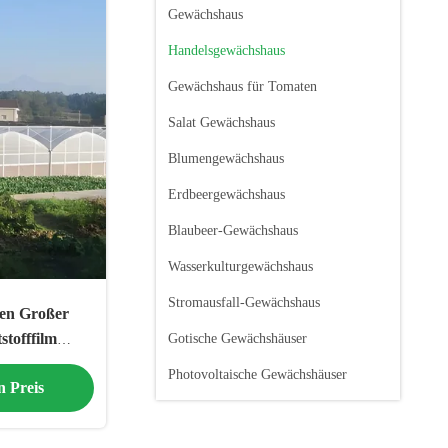
Gewächshaus
Handelsgewächshaus
Gewächshaus für Tomaten
Salat Gewächshaus
Blumengewächshaus
Erdbeergewächshaus
Blaubeer-Gewächshaus
Wasserkulturgewächshaus
Stromausfall-Gewächshaus
men Großer
tofffilm
Gotische Gewächshäuser
les Wachstum
Photovoltaische Gewächshäuser
n Preis