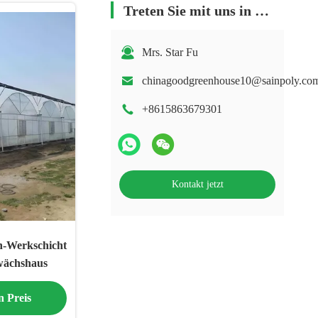
Treten Sie mit uns in Verbindung
Mrs. Star Fu
chinagoodgreenhouse10@sainpoly.co
+8615863679301
Kontakt jetzt
n-Werkschicht
wächshaus
n Preis