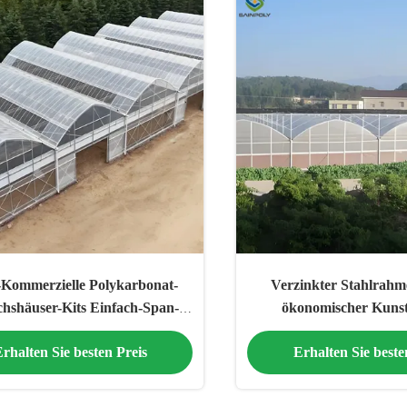
ommerzielle Polykarbonat-
Verzinkter Stahlrah
hshäuser-Kits Einfach-Span-
ökonomischer Kunsts
ächshäuser-Gemüsesamen
Gewächshaus für optima
rhalten Sie besten Preis
Erhalten Sie beste