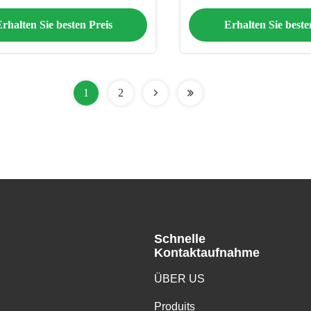
Anbausystem
angepasste Lä
rhalten Sie besten Preis
Erhalten Sie beste
1
2
Schnelle
Kontaktaufnahme
ÜBER US
Produits