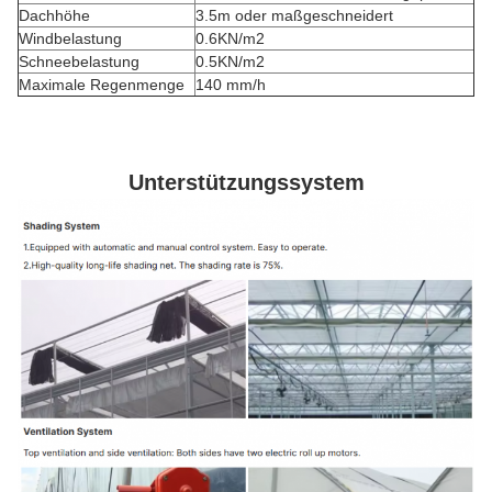
Dachhöhe
3.5m oder maßgeschneidert
Windbelastung
0.6KN/m2
Schneebelastung
0.5KN/m2
Maximale Regenmenge
140 mm/h
Unterstützungssystem