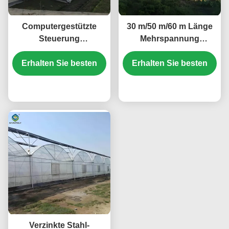
Computergestützte
30 m/50 m/60 m Länge
Steuerung
Mehrspannung
Landwirtschaftliche
Gewächshaus
Erhalten Sie besten
Gewächshäuser
Erhalten Sie besten
Gemüsepflanze
Gemüse Anbau
Kunststofffolie
Gewächshäuser
Preis
Gewächshaus
Preis
anpassbare Größe
Verzinkte Stahl-