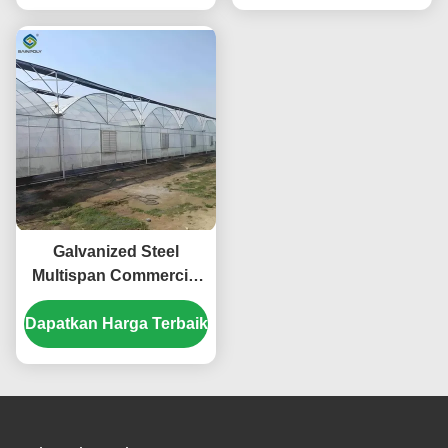
Galvanized Steel
Multispan Commercial
Polycarbonate
Dapatkan Harga Terbaik
Greenhouse Panjang
yang disesuaikan