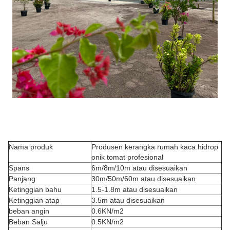
Nama produk
Produsen kerangka rumah kaca hidrop
onik tomat profesional
Spans
6m/8m/10m atau disesuaikan
Panjang
30m/50m/60m atau disesuaikan
Ketinggian bahu
1.5-1.8m atau disesuaikan
Ketinggian atap
3.5m atau disesuaikan
beban angin
0.6KN/m2
Beban Salju
0.5KN/m2