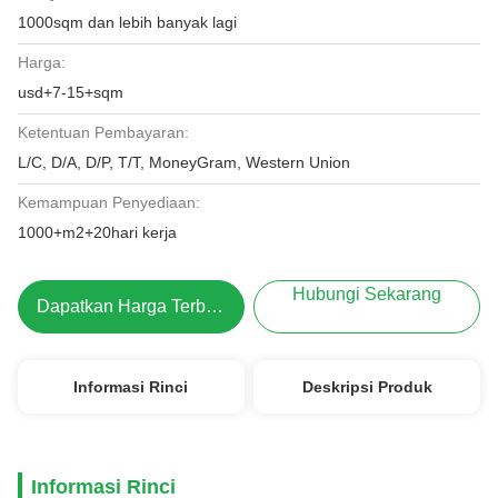
1000sqm dan lebih banyak lagi
Harga:
usd+7-15+sqm
Ketentuan Pembayaran:
L/C, D/A, D/P, T/T, MoneyGram, Western Union
Kemampuan Penyediaan:
1000+m2+20hari kerja
Hubungi Sekarang
Dapatkan Harga Terbaik
Informasi Rinci
Deskripsi Produk
Informasi Rinci