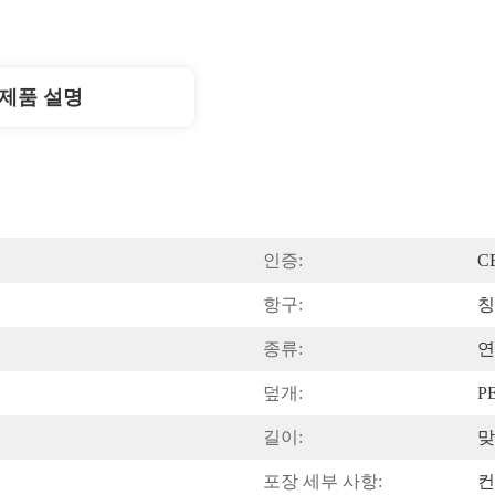
제품 설명
인증:
C
항구:
칭
종류:
연
덮개:
P
길이:
맞
포장 세부 사항:
컨