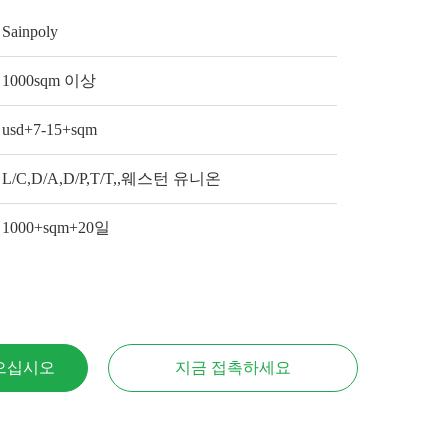
Sainpoly
1000sqm 이상
usd+7-15+sqm
L/C,D/A,D/P,T/T,,웨스턴 유니온
1000+sqm+20일
으십시오
지금 접촉하세요