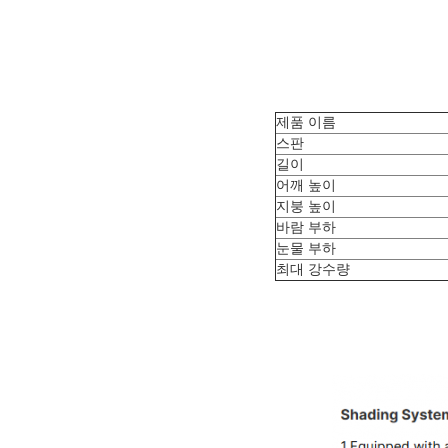
제품 이름
스판
길이
어깨 높이
지붕 높이
바람 부하
눈물 부하
최대 강수량