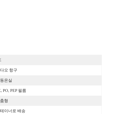
E
다오 항구
동온실
E, PO, PEP 필름
춤형
테이너로 배송