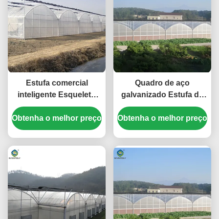
Estufa comercial
Quadro de aço
inteligente Esqueleto
galvanizado Estufa de
contínuo Estufa vegetal
película de plástico
Obtenha o melhor preço
Obtenha o melhor preço
econômica para
crescimento óptimo