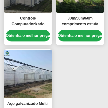
Controle
30m/50m/60m
Computadorizado
comprimento estufa
Estufas Agropecuárias
multi-espans planta de
Obtenha o melhor preço
Vegetais Estufas de
Obtenha o melhor preço
vegetais estufa de
cultivo Tamanho
película de plástico
personalizável
Aço galvanizado Multi-