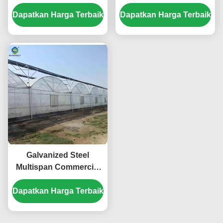
Plastik Ekonomi Besar
Sayuran Menumbuhkan
Dapatkan Harga Terbaik
Untuk Pertumbuhan
Dapatkan Harga Terbaik
Rumah Kaca Ukuran
Optimal
yang dapat disesuaikan
Galvanized Steel
Multispan Commercial
Polycarbonate
Dapatkan Harga Terbaik
Greenhouse Panjang
yang disesuaikan