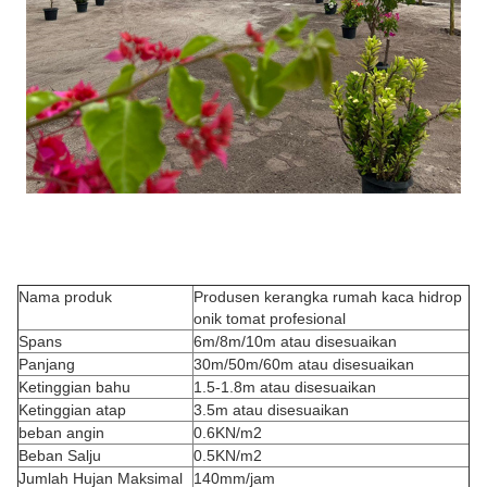
Nama produk
Produsen kerangka rumah kaca hidrop
onik tomat profesional
Spans
6m/8m/10m atau disesuaikan
Panjang
30m/50m/60m atau disesuaikan
Ketinggian bahu
1.5-1.8m atau disesuaikan
Ketinggian atap
3.5m atau disesuaikan
beban angin
0.6KN/m2
Beban Salju
0.5KN/m2
Jumlah Hujan Maksimal
140mm/jam