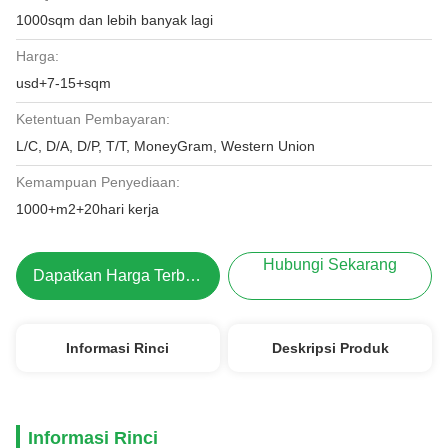
1000sqm dan lebih banyak lagi
Harga:
usd+7-15+sqm
Ketentuan Pembayaran:
L/C, D/A, D/P, T/T, MoneyGram, Western Union
Kemampuan Penyediaan:
1000+m2+20hari kerja
Hubungi Sekarang
Dapatkan Harga Terbaik
Informasi Rinci
Deskripsi Produk
Informasi Rinci