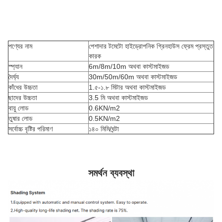
পণ্যের নাম
পেশাদার টমেটো হাইড্রোপনিক গ্রিনহাউস ফ্রেম প্রস্তুত
কারক
স্প্যান
6m/8m/10m অথবা কাস্টমাইজড
দৈর্ঘ্য
30m/50m/60m অথবা কাস্টমাইজড
কাঁধের উচ্চতা
1.৫-১.৮ মিটার অথবা কাস্টমাইজড
ছাদের উচ্চতা
3.5 মি অথবা কাস্টমাইজড
বায়ু লোড
0.6KN/m2
তুষার লোড
0.5KN/m2
সর্বোচ্চ বৃষ্টির পরিমাণ
১৪০ মিমি/ঘন্টা
সমর্থন ব্যবস্থা