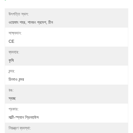
উৎপত্তি স্থল:
ওয়েফাং শহর, শানডং প্রদেশ, চীন
সাক্ষ্যদান:
CE
ব্যবহার:
কৃষি
বন্দর:
চিংদাও বন্দর
রঙ:
স্বচ্ছ
প্রকার:
মাল্টি-স্প্যান গ্রিনহাউস
নিয়ন্ত্রণ ব্যবস্থা: