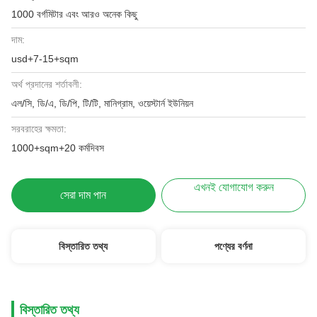
1000 বর্গমিটার এবং আরও অনেক কিছু
দাম:
usd+7-15+sqm
অর্থ প্রদানের শর্তাবলী:
এল/সি, ডি/এ, ডি/পি, টি/টি, মানিগ্রাম, ওয়েস্টার্ন ইউনিয়ন
সরবরাহের ক্ষমতা:
1000+sqm+20 কর্মদিবস
এখনই যোগাযোগ করুন
সেরা দাম পান
বিস্তারিত তথ্য
পণ্যের বর্ণনা
বিস্তারিত তথ্য