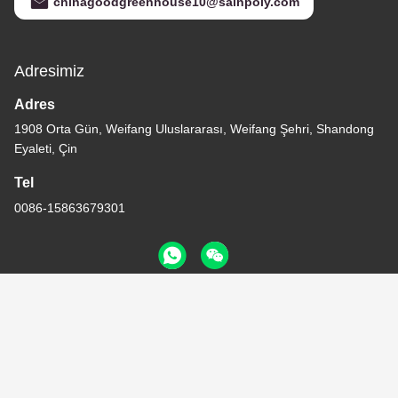
chinagoodgreenhouse10@sainpoly.com
Adresimiz
Adres
1908 Orta Gün, Weifang Uluslararası, Weifang Şehri, Shandong
Eyaleti, Çin
Tel
0086-15863679301
Gizlilik Politikası
|
Site Haritası
Çin İyi Kalite Çok Açıklıklı Sera Tedarikçi. Telif hakkı © -2026
Weifang Sainpoly Greenhouse Equipment Co., Ltd.. - Tüm haklar
saklıdır.