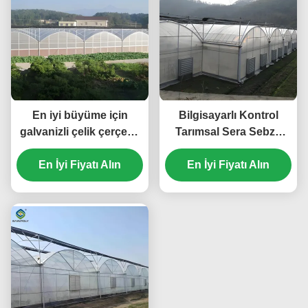
En iyi büyüme için
Bilgisayarlı Kontrol
galvanizli çelik çerçeve
Tarımsal Sera Sebze
büyük ekonomik plastik
Büyütme Sera Özel
En İyi Fiyatı Alın
film sera
En İyi Fiyatı Alın
boyut