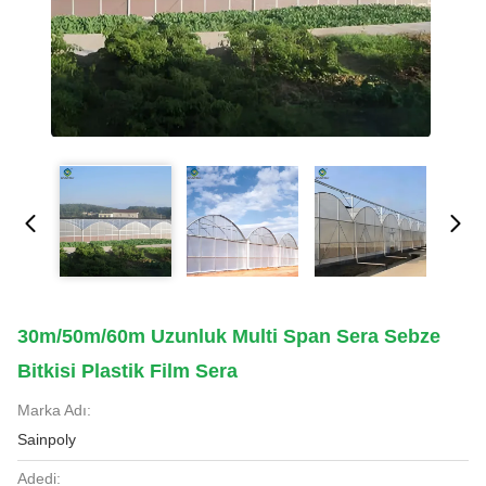
30m/50m/60m Uzunluk Multi Span Sera Sebze
Bitkisi Plastik Film Sera
Marka Adı:
Sainpoly
Adedi: