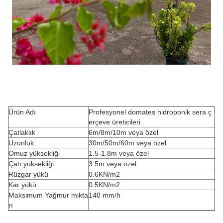
Ürün Adı
Profesyonel domates hidroponik sera ç
erçeve üreticileri
Çatlaklık
6m/8m/10m veya özel
Uzunluk
30m/50m/60m veya özel
Omuz yüksekliği
1.5-1.8m veya özel
Çatı yüksekliği
3.5m veya özel
Rüzgar yükü
0.6KN/m2
Kar yükü
0.5KN/m2
Maksimum Yağmur mikta
140 mm/h
rı