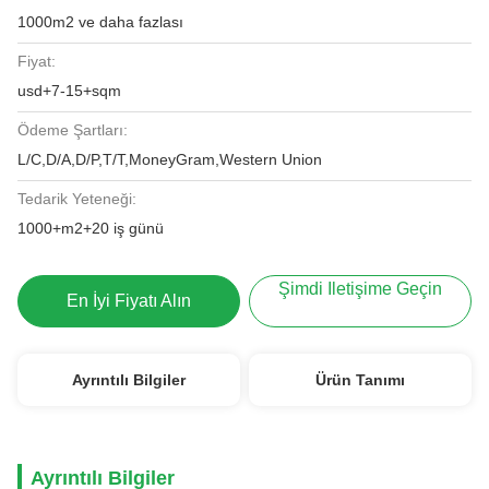
1000m2 ve daha fazlası
Fiyat:
usd+7-15+sqm
Ödeme Şartları:
L/C,D/A,D/P,T/T,MoneyGram,Western Union
Tedarik Yeteneği:
1000+m2+20 iş günü
Şimdi Iletişime Geçin
En İyi Fiyatı Alın
Ayrıntılı Bilgiler
Ürün Tanımı
Ayrıntılı Bilgiler