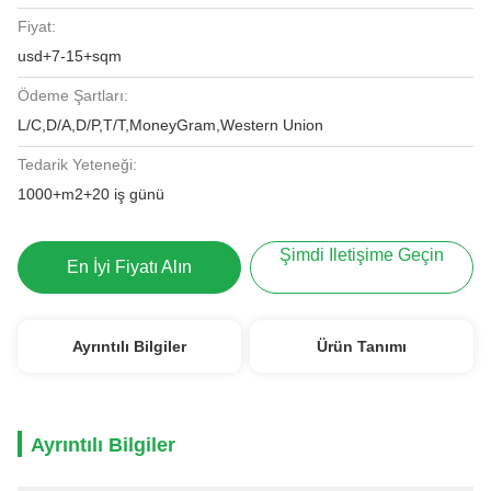
Fiyat:
usd+7-15+sqm
Ödeme Şartları:
L/C,D/A,D/P,T/T,MoneyGram,Western Union
Tedarik Yeteneği:
1000+m2+20 iş günü
Şimdi Iletişime Geçin
En İyi Fiyatı Alın
Ayrıntılı Bilgiler
Ürün Tanımı
Ayrıntılı Bilgiler