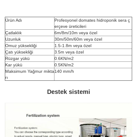
Ürün Adı
Profesyonel domates hidroponik sera ç
erçeve üreticileri
Çatlaklık
6m/8m/10m veya özel
Uzunluk
30m/50m/60m veya özel
Omuz yüksekliği
1.5-1.8m veya özel
Çatı yüksekliği
3.5m veya özel
Rüzgar yükü
0.6KN/m2
Kar yükü
0.5KN/m2
Maksimum Yağmur mikta
140 mm/h
rı
Destek sistemi