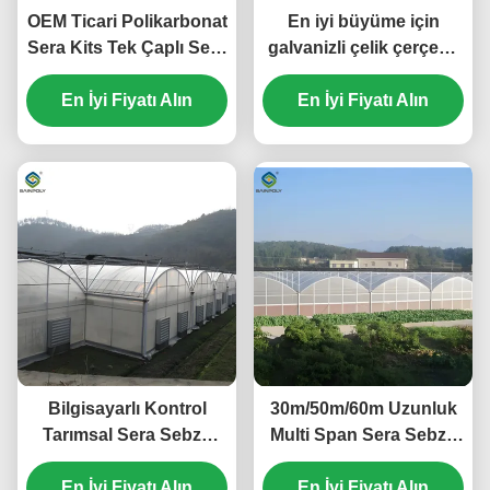
OEM Ticari Polikarbonat
En iyi büyüme için
Sera Kits Tek Çaplı Sera
galvanizli çelik çerçeve
Sebze Tohumu
büyük ekonomik plastik
En İyi Fiyatı Alın
En İyi Fiyatı Alın
film sera
Bilgisayarlı Kontrol
30m/50m/60m Uzunluk
Tarımsal Sera Sebze
Multi Span Sera Sebze
Büyütme Sera Özel
Bitkisi Plastik Film Sera
En İyi Fiyatı Alın
boyut
En İyi Fiyatı Alın