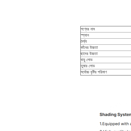
পণ্যের নাম
স্প্যান
দৈর্ঘ্য
কাঁধের উচ্চতা
ছাদের উচ্চতা
বায়ু লোড
তুষার লোড
সর্বোচ্চ বৃষ্টির পরিমাণ