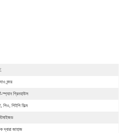
E
দাও বন্দর
্টি-স্প্যান গ্রিনহাউস
, পিও, পিইপি ফিল্ম
স্টমাইজড
রক দ্বারা জাহাজ