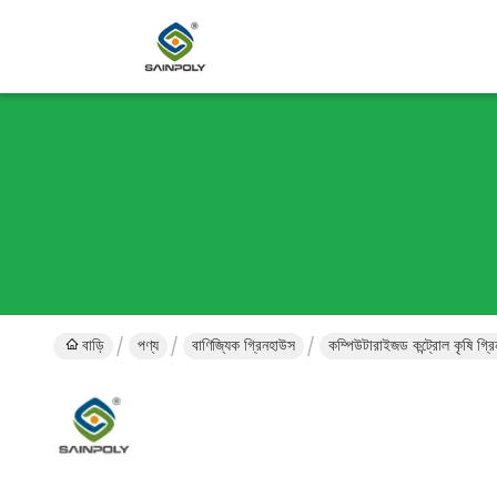
বাড়ি
পণ্য
বাণিজ্যিক গ্রিনহাউস
কম্পিউটারাইজড কন্ট্রোল কৃষি গ