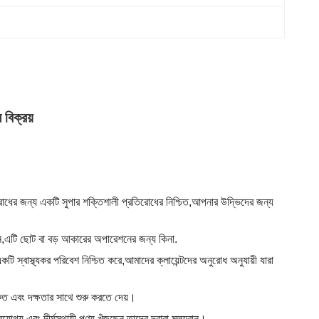
 বিক্রয়
রোধের জন্য একটি সুপার শক্তিশালী প্রতিরোধের নিশ্চিত,আপনার উদ্ভিদের জন্য
বেন,এটি ছোট বা বড় আকারের অপারেশনের জন্য কিনা.
টি স্বাস্থ্যকর পরিবেশ নিশ্চিত করে,আমাদের ক্লায়েন্টদের অনুরোধ অনুযায়ী যারা
ুত এবং দক্ষতার সাথে শুরু করতে দেয়।
োগ্য এবং দীর্ঘস্থায়ী পণ্য খুঁজছেন তাদের দ্বারা মূল্যবান।