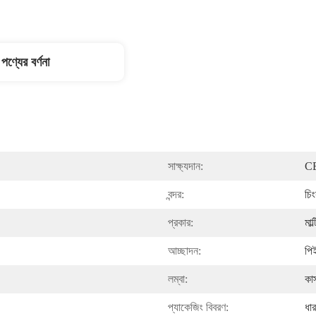
পণ্যের বর্ণনা
সাক্ষ্যদান:
C
বন্দর:
চিং
প্রকার:
মাল
আচ্ছাদন:
পিই
লম্বা:
কা
প্যাকেজিং বিবরণ:
ধা