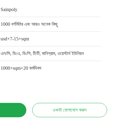
Sainpoly
1000 বর্গমিটার এবং আরও অনেক কিছু
usd+7-15+sqm
এল/সি, ডি/এ, ডি/পি, টি/টি, মানিগ্রাম, ওয়েস্টার্ন ইউনিয়ন
1000+sqm+20 কর্মদিবস
এখনই যোগাযোগ করুন