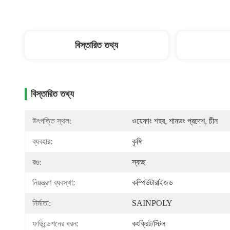
বিস্তারিত তথ্য
বিস্তারিত তথ্য
উৎপত্তি স্থল:
ওয়েফাং শহর, শানডং প্রদেশ, চীন
ব্যবহার:
কৃষি
রঙ:
স্বচ্ছ
নিয়ন্ত্রণ ব্যবস্থা:
কম্পিউটারাইজড
নির্মাতা:
SAINPOLY
ফাউন্ডেশনের ধরন:
কংক্রিট/স্টিল