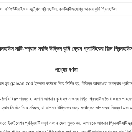
উস
, 
কম্পিউটারাইজড কন্ট্রোল গ্রীনহাউস
, 
কাস্টমাইজযোগ্য আকার কৃষি গ্রিনহাউস
রিনহাউস মাল্টি-স্প্যান সবজি উদ্ভিদ কৃষি ফ্রেম প্লাস্টিকের ফিল্ম গ্রিনহাউস
পণ্যের বর্ণনা
গরম ডুব galvanized ইস্পাত কাঠামো দিয়ে নির্মিত হয়, বিভিন্ন আবহাওয়া অবস্থার প্রতি
 দৈর্ঘ্য বিকল্প প্রস্তাব, আপনি আপনার কৃষি স্থান জন্য নিখুঁত গ্রিনহাউস তৈরি করতে পার
যান সিস্টেম দিয়ে সজ্জিত, যা আপনার উদ্ভিদের জন্য সর্বোত্তম তাপমাত্রা নিয়ন্ত্রণ এবং এক
তে ইনস্টলেশন প্রক্রিয়াটি মসৃণ এবং ঝামেলা মুক্ত হয়, আপনাকে আপনার গ্রিনহাউসটি দ্র
 মানসিক শান্তি দেয় এবং আপনার বিনিয়োগকে রক্ষা করে, যেমনটি আমাদের গ্রাহকরা যারা নির্ভরয