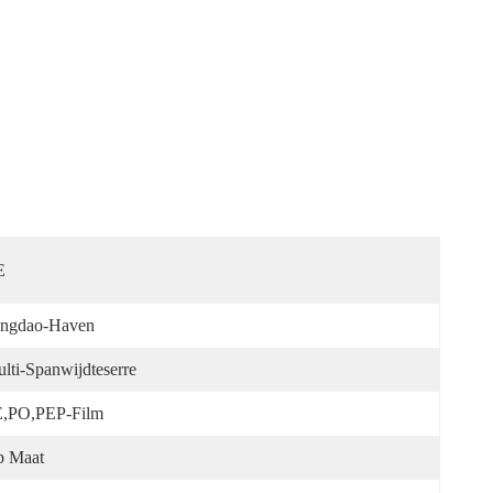
E
ngdao-Haven
lti-Spanwijdteserre
,PO,PEP-Film
 Maat