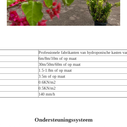
Professionele fabrikanten van hydroponische kasten va
6m/8m/10m of op maat
30m/50m/60m of op maat
1.5-1.8m of op maat
3.5m of op maat
0.6KN/m2
0.5KN/m2
140 mm/h
Ondersteuningssysteem