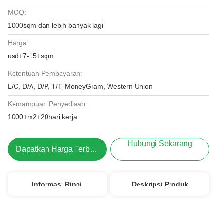
MOQ:
1000sqm dan lebih banyak lagi
Harga:
usd+7-15+sqm
Ketentuan Pembayaran:
L/C, D/A, D/P, T/T, MoneyGram, Western Union
Kemampuan Penyediaan:
1000+m2+20hari kerja
Hubungi Sekarang
Dapatkan Harga Terbaik
Informasi Rinci
Deskripsi Produk