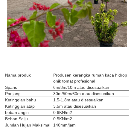
Nama produk
Produsen kerangka rumah kaca hidrop
onik tomat profesional
Spans
6m/8m/10m atau disesuaikan
Panjang
30m/50m/60m atau disesuaikan
Ketinggian bahu
1.5-1.8m atau disesuaikan
Ketinggian atap
3.5m atau disesuaikan
beban angin
0.6KN/m2
Beban Salju
0.5KN/m2
Jumlah Hujan Maksimal
140mm/jam