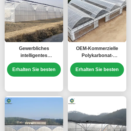
Gewerbliches
OEM-Kommerzielle
intelligentes
Polykarbonat-
Gewächshaus
Gewächshäuser-Kits
Kontinuierliches Skelett
Erhalten Sie besten
Erhalten Sie besten
Einfach-Span-
Gemüseschloss
Gewächshäuser-
Preis
Gemüsesamen
Preis