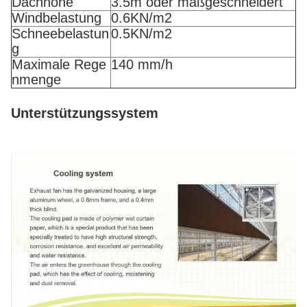
Dachhöhe
3.5m oder maßgeschneidert
Windbelastung
0.6KN/m2
Schneebelastun
0.5KN/m2
g
Maximale Rege
140 mm/h
nmenge
Unterstützungssystem