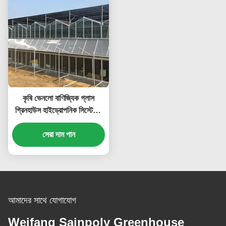
কৃষি ভেনলো বাণিজ্যিক গ্লাস
গ্রিনহাউস হাইড্রোপনিক সিস্টেমের
সাথে 9.6 মিটার প্রস্থ
সেরা দাম পান
আমাদের সাথে যোগাযোগ
Weifang Sainpoly Greenhouse