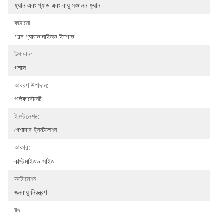
ফ্যান এবং প্যাড এবং বায়ু সঞ্চালন ফ্যান
কাঠামো:
গরম গ্যালভানাইজড ইস্পাত
উপাদান:
গ্লাস
আবরণ উপাদান:
পলিকার্বোনেট
ইনস্টলেশন:
পেশাদার ইনস্টলেশন
আকার:
কাস্টমাইজড সাইজ
অটোমেশন:
জলবায়ু নিয়ন্ত্রণ
রঙ: