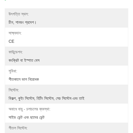
উৎপত্তি স্থল:
চীন, শানডং প্রদেশ।
সাক্ষ্যদান:
CE
ফাউন্ডেশন:
কংক্রিট বা ইস্পাত বেস
সুবিধা:
শীতকালে ভাল নিরোধক
সিস্টেম:
বিকল্প, কুইং সিস্টেম, হিটিং সিস্টেম, সেচ সিস্টেম এবং তাই
অবাধে বায়ু - চলাচলের ব্যবস্থা:
সাইড ভেন্ট এবং ছাদের ভেন্ট
শীতল সিস্টেম: