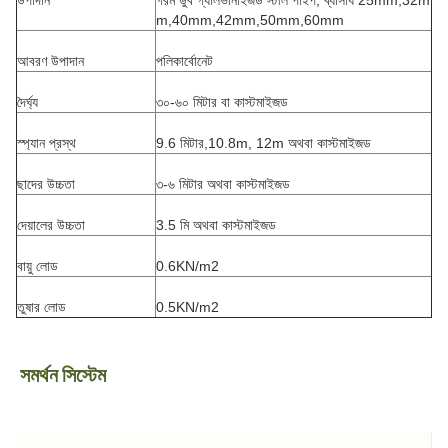
উপাদান
গরম ডুব গ্যালভানাইজড স্টীল পাইপ, ব্যাসার্ধ 25mm,32m
m,40mm,42mm,50mm,60mm
আবরণ উপাদান
পলিকার্বোনেট
দৈর্ঘ্য
৩০-৬০ মিটার বা কাস্টমাইজড
স্প্যান প্রস্থ
9.6 মিটার,10.8m, 12m অথবা কাস্টমাইজড
ছাদের উচ্চতা
৩-৬ মিটার অথবা কাস্টমাইজড
দেয়ালের উচ্চতা
3.5 মি অথবা কাস্টমাইজড
বায়ু লোড
0.6KN/m2
তুষার লোড
0.5KN/m2
সমর্থন
সিস্টেম