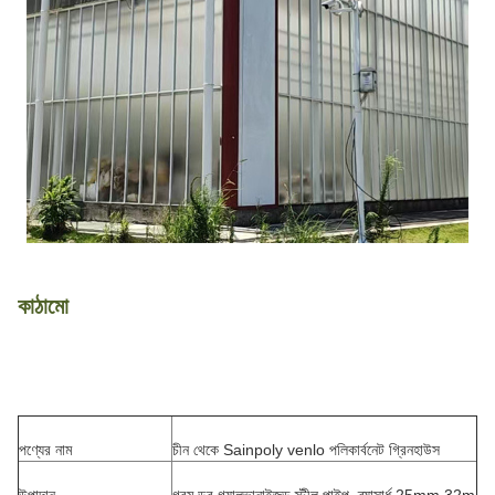
কাঠামো
পণ্যের নাম
চীন থেকে Sainpoly venlo পলিকার্বনেট গ্রিনহাউস