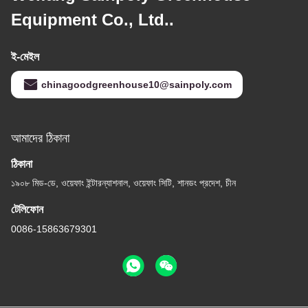
Equipment Co., Ltd..
ই-মেইল
chinagoodgreenhouse10@sainpoly.com
আমাদের ঠিকানা
ঠিকানা
১৯০৮ মিড-ডে, ওয়েফাং ইন্টারন্যাশনাল, ওয়েফাং সিটি, শানডং প্রদেশ, চীন
টেলিফোন
0086-15863679301