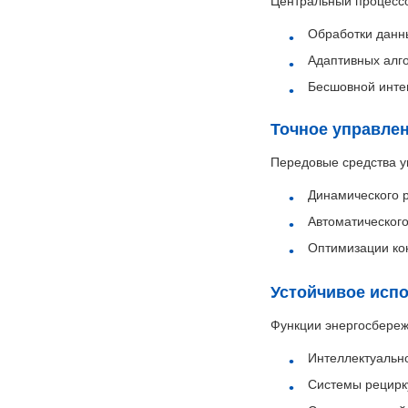
Центральный процессо
Обработки данны
Адаптивных алго
Бесшовной интег
Точное управле
Передовые средства 
Динамического 
Автоматическог
Оптимизации к
Устойчивое исп
Функции энергосбереж
Интеллектуальн
Системы рецирк