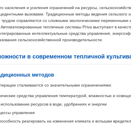
го населения и усиления ограничений на ресурсы, сельскохозяйст
ецедентными вызовами. Традиционные методы ведения сельского х
 с трудом справляются со сложными экологическими переменными 
 Автоматизированные тепличные системы Priva выступают в качест
нтегрированные интеллектуальные средства управления, энергоэф
зования сельскохозяйственной производительности.
ожности в современном тепличной культив
адиционных методов
ерации сталкиваются со значительными ограничениями:
гические средства управления температурой, влажностью и освещ
спользование ресурсов в воде, удобрениях и энергии
цессы управления
пособность реагировать на изменения климата и вспышки вредите