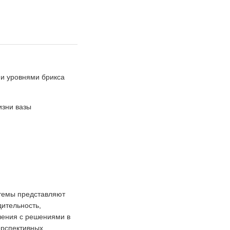
и уровнями брикса
изни вазы
стемы представляют
ительность,
ления с решениями в
ерспективных