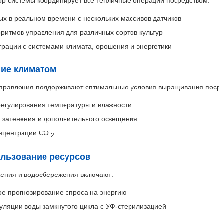
р системы координирует все тепличные операции посредством:
х в реальном времени с нескольких массивов датчиков
ритмов управления для различных сортов культур
рации с системами климата, орошения и энергетики
ние климатом
управления поддерживают оптимальные условия выращивания пос
регулирования температуры и влажности
о затенения и дополнительного освещения
онцентрации CO
2
ользование ресурсов
ения и водосбережения включают:
ое прогнозирование спроса на энергию
уляции воды замкнутого цикла с УФ-стерилизацией