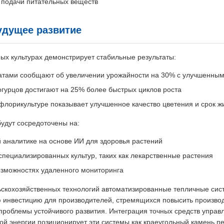
 подачи питательных веществ
удущее развитие
ых культурах демонстрирует стабильные результаты:
атами сообщают об увеличении урожайности на 30% с улучшенным
гурцов достигают на 25% более быстрых циклов роста
лорикультуре показывает улучшенное качество цветения и срок ж
удут сосредоточены на:
 аналитике на основе ИИ для здоровья растений
пециализированных культур, таких как лекарственные растения
зможностях удаленного мониторинга
ьскохозяйственных технологий автоматизированные тепличные си
инвестицию для производителей, стремящихся повысить производ
роблемы устойчивого развития. Интеграция точных средств управ
ой энергии позиционирует эти системы как краеугольный камень п