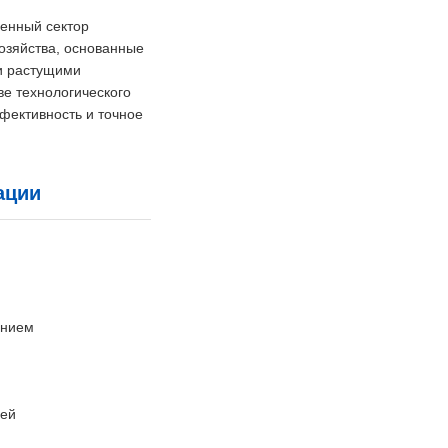
венный сектор
озяйства, основанные
и растущими
ве технологического
фективность и точное
ации
ением
лей