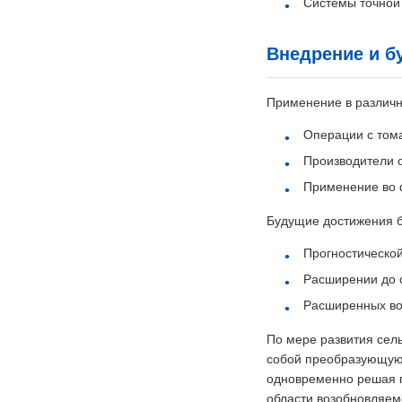
Системы точной
Внедрение и б
Применение в различн
Операции с том
Производители о
Применение во ф
Будущие достижения б
Прогностической
Расширении до с
Расширенных во
По мере развития сел
собой преобразующую 
одновременно решая п
области возобновляем