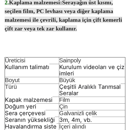
2.
Kaplama malzemesi:Serayağın üst kısmı,
seçilen film, PC levhası veya diğer kaplama
malzemesi ile çevrili, kaplama için çift kemerli
çift zar veya tek zar kullanır.
Üreticisi
Sainpoly
Kullanım talimatı
Kurulum videoları ve çiz
imleri
Boyut
Büyük
Çeşitli Aralıklı Tarımsal
Türü
Seralar
Kapak malzemesi
Film
Doğum yeri
Çin
Sera çerçevesi
Galvanizli çelik
Seranın yüksekliği
3m, 4m, vb.
Havalandırma siste
İçeri alındı