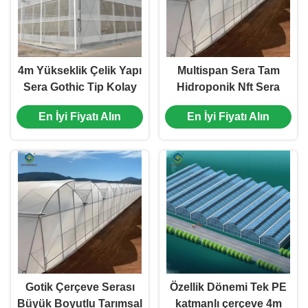
4m Yükseklik Çelik Yapı
Multispan Sera Tam
Sera Gothic Tip Kolay
Hidroponik Nft Sera
Kurulum
6.0~12.0m Span
En İyi Fiyatı Alın
En İyi Fiyatı Alın
Gotik Çerçeve Serası
Özellik Dönemi Tek PE
Büyük Boyutlu Tarımsal
katmanlı çerçeve 4m