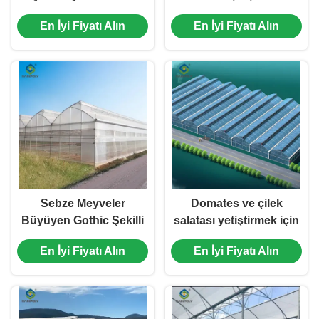
Multi Span Plastik Film
yüksekliği ile büyük
En İyi Fiyatı Alın
En İyi Fiyatı Alın
Serası
ticari sera
Sebze Meyveler
Domates ve çilek
Büyüyen Gothic Şekilli
salatası yetiştirmek için
Sera PO PEP Plastik
OEM Gothic Yüksek
En İyi Fiyatı Alın
En İyi Fiyatı Alın
Film Kaplama
Tünel Sera