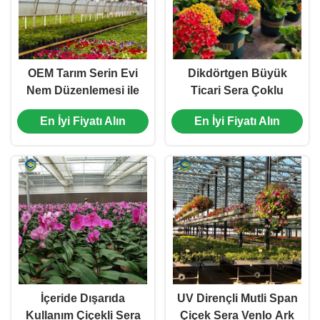
OEM Tarım Serin Evi
Dikdörtgen Büyük
Nem Düzenlemesi ile
Ticari Sera Çoklu
Ticari Cam Serin Evi
Kapsamlı Tarım Sera
En İyi Fiyatı Alın
En İyi Fiyatı Alın
İçeride Dışarıda
UV Dirençli Mutli Span
Kullanım Çiçekli Sera
Çiçek Sera Venlo Ark