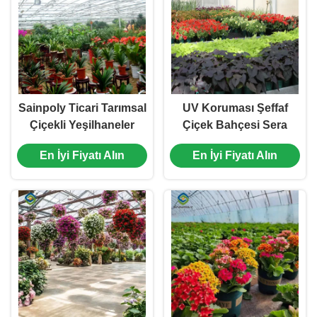
Sainpoly Ticari Tarımsal
UV Koruması Şeffaf
Çiçekli Yeşilhaneler
Çiçek Bahçesi Sera
Ekim İçin
Montajı Kolay
En İyi Fiyatı Alın
En İyi Fiyatı Alın