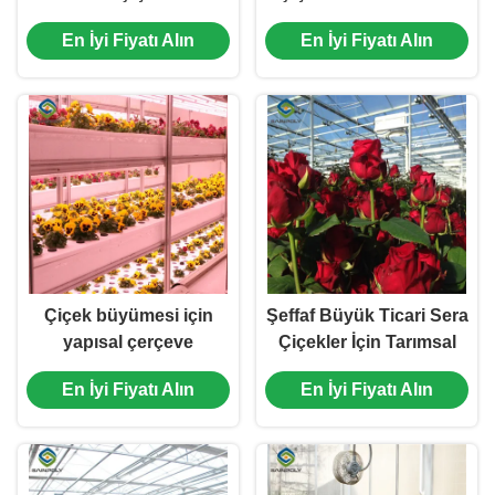
Ticari Seralar Hava
Tipi Su geçirmez
En İyi Fiyatı Alın
En İyi Fiyatı Alın
Durumuna Karşı
Çiçek büyümesi için
Şeffaf Büyük Ticari Sera
yapısal çerçeve
Çiçekler İçin Tarımsal
polikarbonat cam sera
Sera
En İyi Fiyatı Alın
En İyi Fiyatı Alın