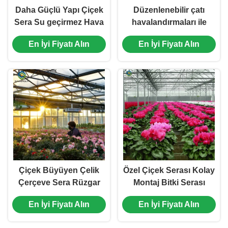
Daha Güçlü Yapı Çiçek
Düzenlenebilir çatı
Sera Su geçirmez Hava
havalandırmaları ile
Duruma Dirençli
düşük bakımlı ticari cam
En İyi Fiyatı Alın
En İyi Fiyatı Alın
sera
Çiçek Büyüyen Çelik
Özel Çiçek Serası Kolay
Çerçeve Sera Rüzgar
Montaj Bitki Serası
Direnci Büyük Cam
En İyi Fiyatı Alın
En İyi Fiyatı Alın
Sera