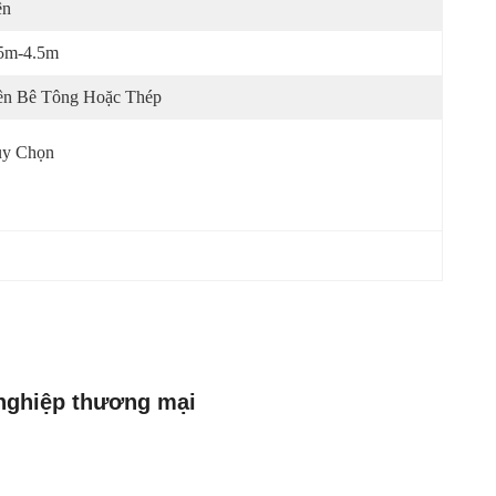
ên
5m-4.5m
n Bê Tông Hoặc Thép
ùy Chọn
nghiệp thương mại