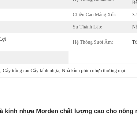
B
Chiều Cao Máng Xối:
3.
g
Sự Thành Lập:
Nề
ợi 
Hệ Thống Sưởi Ấm:
T
i
, 
Cây trồng rau Cây kính nhựa
, 
Nhà kính phim nhựa thương mại
hà kính nhựa Morden chất lượng cao cho nông 