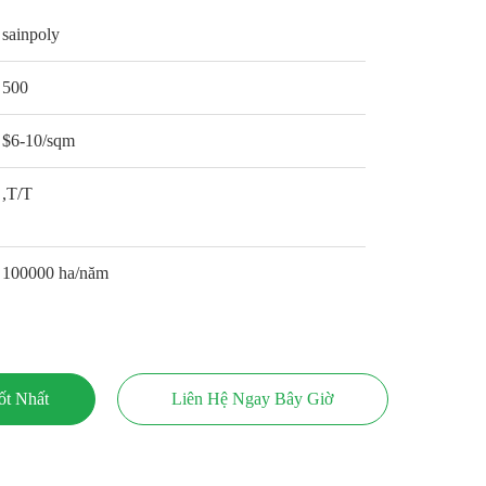
sainpoly
500
$6-10/sqm
,T/T
100000 ha/năm
ốt Nhất
Liên Hệ Ngay Bây Giờ