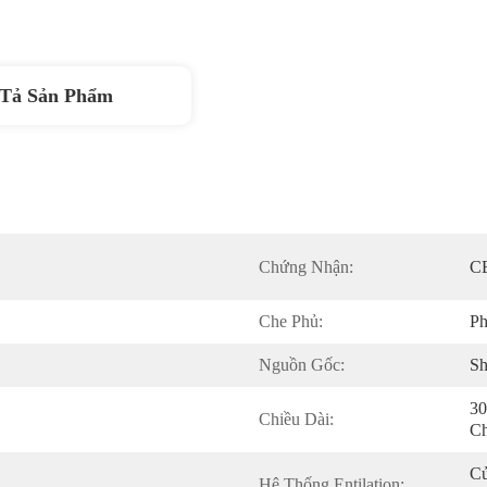
Tả Sản Phẩm
Chứng Nhận:
CE
Che Phủ:
Ph
Nguồn Gốc:
Sh
30
Chiều Dài:
Ch
Cử
Hệ Thống Entilation: