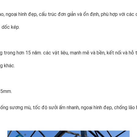
, ngoại hình đẹp, cấu trúc đơn giản và ổn định, phù hợp với các c
ộ dốc kép.
trong hơn 15 năm. các vật liệu, mạnh mẽ và bền, kết nối và hỗ trợ
g khác.
c 5mm.
hống sương mù, tốc độ sưởi ấm nhanh, ngoại hình đẹp, chống lão 