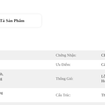
Tả Sản Phẩm
Chứng Nhận:
C
Ưu Điểm:
Cá
, 
Lỗ
g 
Thông Gió:
Hơ
g 
Cấu Trúc:
T