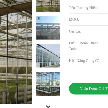
Tên Thương Hiệu:
MOQ:
Giá Cả:
Điều Khoản Thanh
Toán:
Khả Năng Cung Cấp:
Nhận Được Giá T