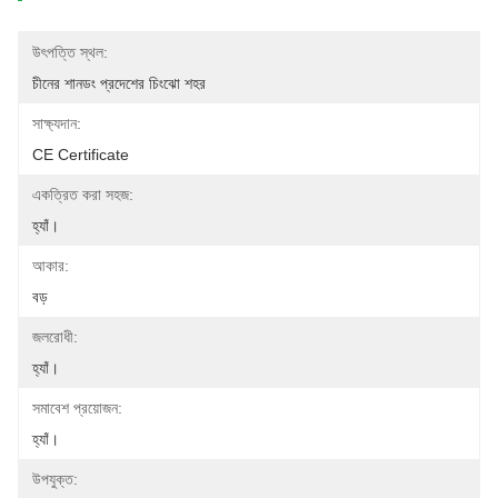
উৎপত্তি স্থল:
চীনের শানডং প্রদেশের চিংঝো শহর
সাক্ষ্যদান:
CE Certificate
একত্রিত করা সহজ:
হ্যাঁ।
আকার:
বড়
জলরোধী:
হ্যাঁ।
সমাবেশ প্রয়োজন:
হ্যাঁ।
উপযুক্ত: