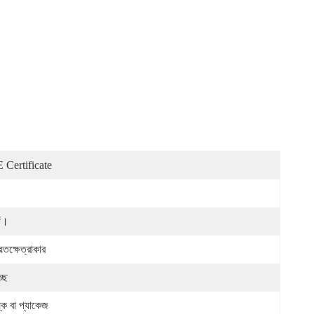
 Certificate
াঁ।
়তক্ষেত্রাকার
চ্ছ
্ক বা প্যাকেজ