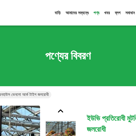
বাড়ি
আমাদের সম্বন্ধে
পণ্য
খবর
ব্লগ
সমাধান
পণ্যের বিবরণ
গ্রিনহাউস ভেনলো আর্ক টাইপ জলরোধী
ইউভি প্রতিরোধী মুটল
জলরোধী