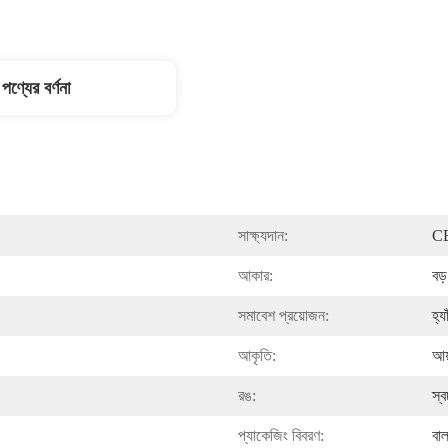
পণ্যের বর্ণনা
সাক্ষ্যদান:
CE
আকার:
বড়
সমাবেশ প্রয়োজন:
হ্য
আকৃতি:
আয
রঙ:
স্ব
প্যাকেজিং বিবরণ:
বাল