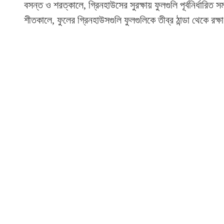
বসন্ত ও শরত্কালে, গ্রিনহাউসের সুরক্ষায় ফুলগুলি পূর্বনির্ধারিত 
শীতকালে, ফুলের গ্রিনহাউসগুলি ফুলগুলিকে তীব্র ঠান্ডা থেকে রক