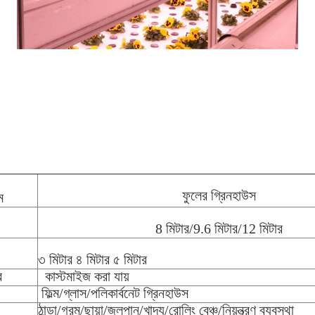
ফুলের গ্রিনহাউস
ম
8 মিটার/9.6 মিটার/12 মিটার
৩ মিটার ৪ মিটার ৫ মিটার
র
কাস্টমাইজ করা যায়
ফিল্ম/গ্লাস/পলিকার্বনেট গ্রিনহাউস
ঠান্ডা/গরম/ছায়া/জলপান/খাদ্য/রোলিং বেঞ্চ/নিয়ন্ত্রণ ব্যবস্থা