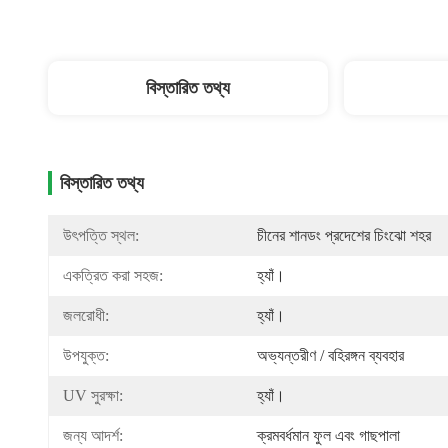
বিস্তারিত তথ্য
বিস্তারিত তথ্য
উৎপত্তি স্থল:
চীনের শানডং প্রদেশের চিংঝো শহর
একত্রিত করা সহজ:
হ্যাঁ।
জলরোধী:
হ্যাঁ।
উপযুক্ত:
অভ্যন্তরীণ / বহিরঙ্গন ব্যবহার
UV সুরক্ষা:
হ্যাঁ।
জন্য আদর্শ:
ক্রমবর্ধমান ফুল এবং গাছপালা