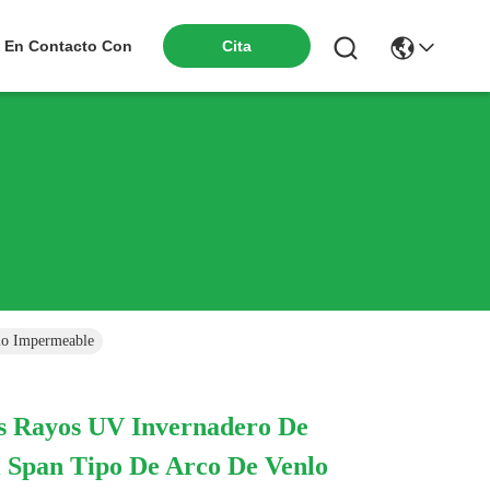
Cita
 En Contacto Con
lo Impermeable
os Rayos UV Invernadero De
i Span Tipo De Arco De Venlo