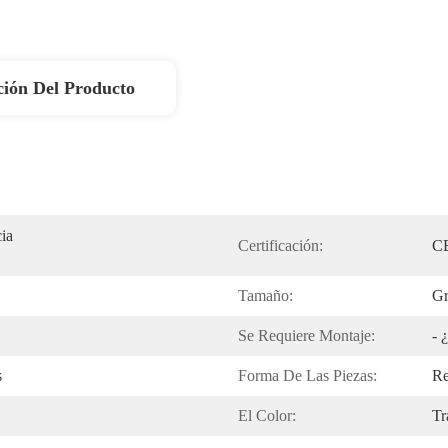
ción Del Producto
a 
Certificación:
CE
Tamaño:
Gr
Se Requiere Montaje:
- 
s
Forma De Las Piezas:
Re
El Color:
Tr