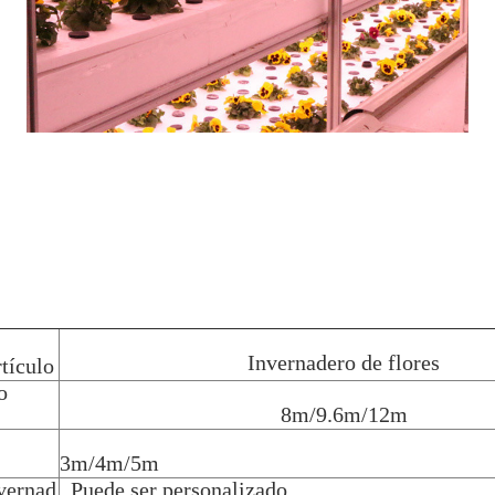
Invernadero de flores
tículo
o
8m/9.6m/12m
3m/4m/5m
vernad
Puede ser personalizado