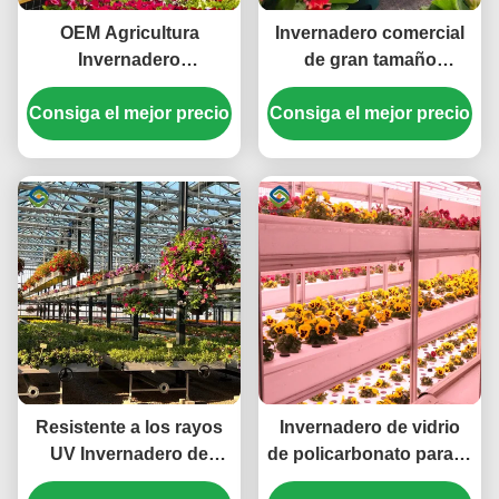
OEM Agricultura
Invernadero comercial
Invernadero
de gran tamaño
Invernadero de vidrio
rectangular Invernadero
Consiga el mejor precio
comercial con
Consiga el mejor precio
agrícola de gran
regulación de humedad
extensión
Resistente a los rayos
Invernadero de vidrio
UV Invernadero de
de policarbonato para el
flores de Mutli Span
crecimiento de las