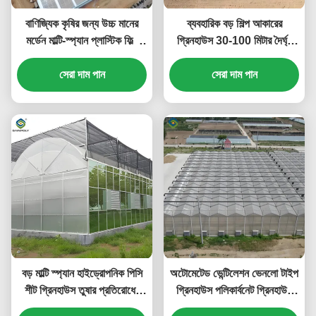
বাণিজ্যিক কৃষির জন্য উচ্চ মানের
ব্যবহারিক বড় শিল্প আকারের
মর্ডেন মাল্টি-স্প্যান প্লাস্টিক ফিল্ম
গ্রিনহাউস 30-100 মিটার দৈর্ঘ্য
গ্রিনহাউস ফ্রেম কাঠামো
স্থিতিশীল কাঠামো
সেরা দাম পান
সেরা দাম পান
বড় মাল্টি স্প্যান হাইড্রোপনিক পিসি
অটোমেটেড ভেন্টিলেশন ভেনলো টাইপ
শীট গ্রিনহাউস তুষার প্রতিরোধের
গ্রিনহাউস পলিকার্বনেট গ্রিনহাউস
শক্তিশালী কাঠামো
শক্তি দক্ষ