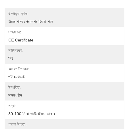
উৎপত্তি স্থল:
চীনের শানডং প্রদেশের চিংঝো শহর
সাক্ষ্যদান:
CE Certificate
সার্টিফিকেট:
সিই
আবরণ উপাদান:
পলিকার্বোনেট
উৎপত্তি:
শানডং চীন
লম্বা:
30-100 মি বা কাস্টমাইজড আকার
পাশের উচ্চতা: