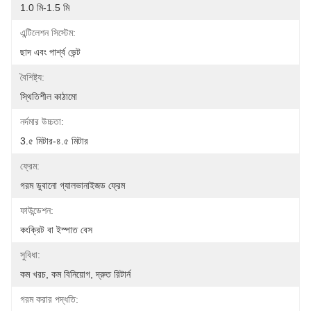
1.0 মি-1.5 মি
এন্টিলেশন সিস্টেম:
ছাদ এবং পার্শ্ব ভেন্ট
বৈশিষ্ট্য:
স্থিতিশীল কাঠামো
নর্দমার উচ্চতা:
3.৫ মিটার-৪.৫ মিটার
ফ্রেম:
গরম ডুবানো গ্যালভানাইজড ফ্রেম
ফাউন্ডেশন:
কংক্রিট বা ইস্পাত বেস
সুবিধা:
কম খরচ, কম বিনিয়োগ, দ্রুত রিটার্ন
গরম করার পদ্ধতি: