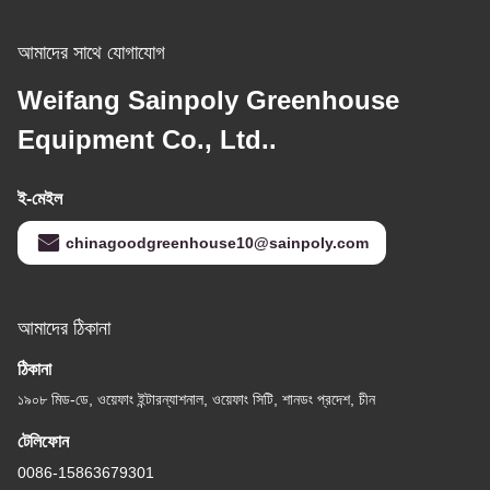
আমাদের সাথে যোগাযোগ
Weifang Sainpoly Greenhouse
Equipment Co., Ltd..
ই-মেইল
chinagoodgreenhouse10@sainpoly.com
আমাদের ঠিকানা
ঠিকানা
১৯০৮ মিড-ডে, ওয়েফাং ইন্টারন্যাশনাল, ওয়েফাং সিটি, শানডং প্রদেশ, চীন
টেলিফোন
0086-15863679301