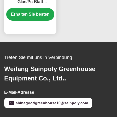
Glas/Pc-Blatt
Gewächshaus mit
Tomatenanbausystem
Erhalten Sie besten
Groß
Preis
Treten Sie mit uns in Verbindung
Weifang Sainpoly Greenhouse
Equipment Co., Ltd..
E-Mail-Adresse
chinagoodgreenhouse10@sainpoly.com