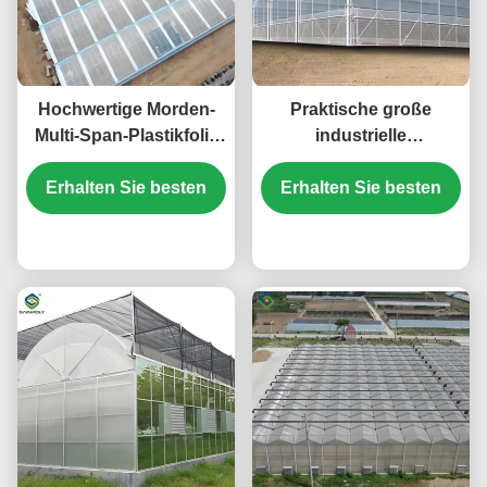
Hochwertige Morden-
Praktische große
Multi-Span-Plastikfolie
industrielle
Gewächshausrahmenstruktur
Gewächshäuser 30-100
für die kommerzielle
Erhalten Sie besten
Erhalten Sie besten
m Länge stabile
Landwirtschaft
Struktur
Preis
Preis