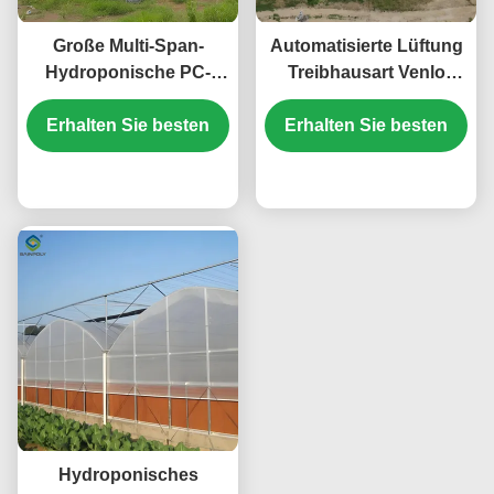
Große Multi-Span-
Automatisierte Lüftung
Hydroponische PC-
Treibhausart Venlo
Blatt Gewächshaus
Polycarbonat Treibhaus
Schneewiderstandsfähige
Erhalten Sie besten
Erhalten Sie besten
Energieeffizient
Struktur
Preis
Preis
Hydroponisches