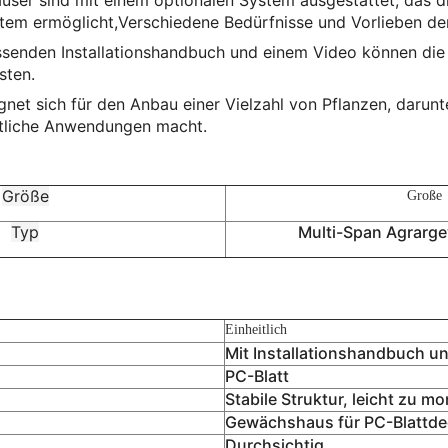
ser sind mit einem optionalen System ausgestattet, das die
em ermöglicht,Verschiedene Bedürfnisse und Vorlieben der
assenden Installationshandbuch und einem Video können di
sten.
net sich für den Anbau einer Vielzahl von Pflanzen, darun
aftliche Anwendungen macht.
Größe
Große
Typ
Multi-Span Agrarg
Einheitlich
Mit Installationshandbuch u
PC-Blatt
Stabile Struktur, leicht zu mo
Gewächshaus für PC-Blattd
Durchsichtig