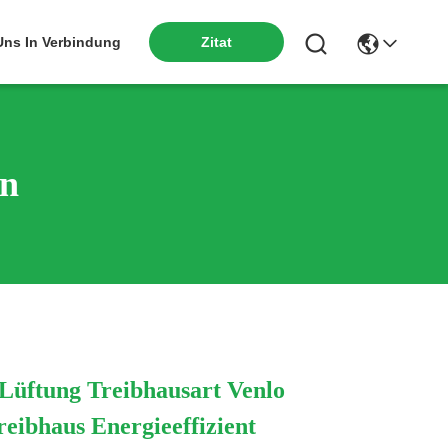
Zitat
 Uns In Verbindung
en
 Lüftung Treibhausart Venlo
eibhaus Energieeffizient