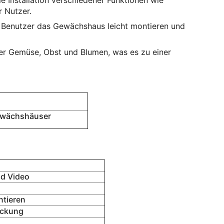
 Installation verschiedener Funktionen wie
 Nutzer.
e Benutzer das Gewächshaus leicht montieren und
ter Gemüse, Obst und Blumen, was es zu einer
ewächshäuser
nd Video
ntieren
eckung