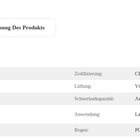
bung Des Produkts
Zertifizierung:
C
Lüftung:
Vö
Schneelastkapazität:
An
Anwendung:
La
Bogen:
PC