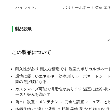
ハイライト:
ポリカーボネート温室 エ
製品説明
この製品について
耐久性があり 頑丈な構造です 温室のポリカルボネー
環境に優しいエネルギー効率:ポリカーボネートシート
業の選択肢になる.
カスタマイズ可能で汎用性があります 温室には冷却
ーズと好みを満たす.
簡単に設置・メンテナンス: 完全な設置マニュアルと
多種作物 に 適し: 温室 は,野菜,果物,花 など,様々な 作