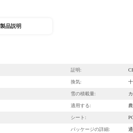
製品説明
証明:
C
換気:
十
雪の積載量:
カ
適用する:
農
シート:
P
パッケージの詳細:
通