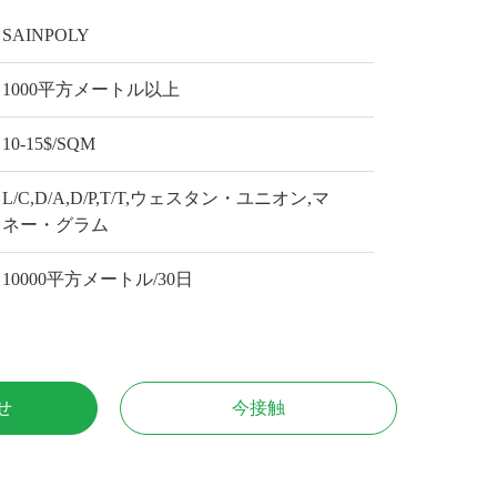
SAINPOLY
1000平方メートル以上
10-15$/SQM
L/C,D/A,D/P,T/T,ウェスタン・ユニオン,マ
ネー・グラム
10000平方メートル/30日
せ
今接触