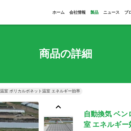
ホーム
会社情報
製品
ニュース
ブ
商品の詳細
型温室 ポリカルボネット温室 エネルギー効率
自動換気 ベン
室 エネルギー