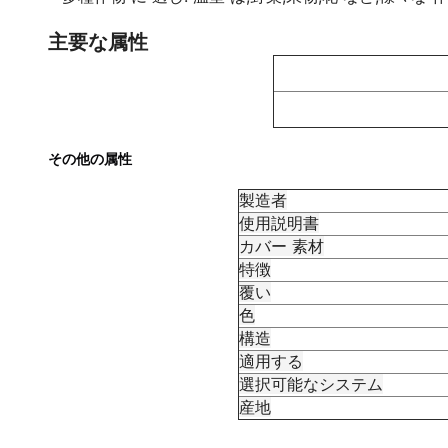
主要な属性
その他の属性
製造者
使用説明書
カバー 素材
特徴
覆い
色
構造
適用する
選択可能なシステム
産地