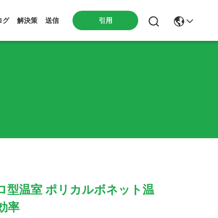
引用
ログ
解決策
送信
ロ型温室 ポリカルボネット温
効率