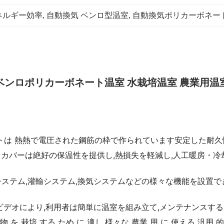
ネルギー効率
, 
自動換気 ベンロ型温室
, 
自動換気ポリカーボネー
ベンロポリカーボネート温室 水栽培温室 農業用温
トは 熱熱で電圧された鋼筋の枠で作られています安定した耐久
カバーは絶好の保温性を提供し,熱損失を軽減し,人工暖房・冷
システム,灌輸システム,換気システムなどの様々な機能を設置
ビデオにより,利用者は簡単に温室を組み立て,メンテナンスする
物 を 栽培 する ため に 適し,様々な 農業 用 に 使える 汎用 的