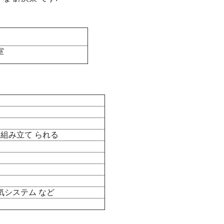
室
に 組み立て られる
気システム など