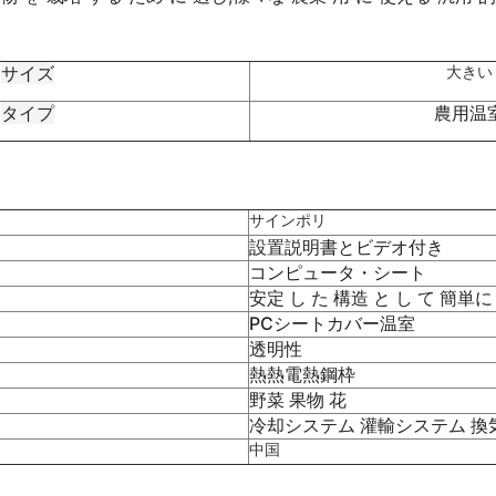
サイズ
大きい
タイプ
農用温
サインポリ
設置説明書とビデオ付き
コンピュータ・シート
安定 し た 構造 と し て 簡単
PCシートカバー温室
透明性
熱熱電熱鋼枠
野菜 果物 花
冷却システム 灌輸システム 換
中国