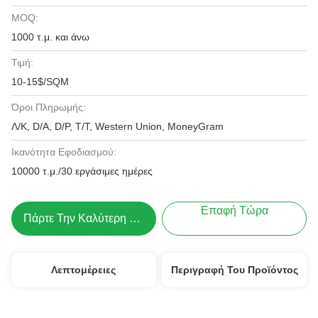
MOQ:
1000 τ.μ. και άνω
Τιμή:
10-15$/SQM
Όροι Πληρωμής:
Λ/Κ, D/A, D/P, T/T, Western Union, MoneyGram
Ικανότητα Εφοδιασμού:
10000 τ.μ./30 εργάσιμες ημέρες
Επαφή Τώρα
Πάρτε Την Καλύτερη Τιμή
Λεπτομέρειες
Περιγραφή Του Προϊόντος