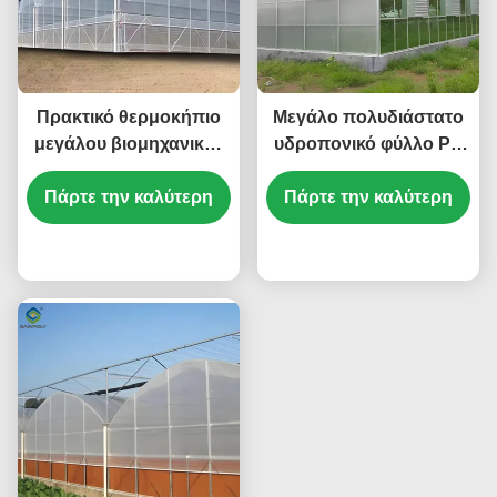
Πρακτικό θερμοκήπιο
Μεγάλο πολυδιάστατο
μεγάλου βιομηχανικού
υδροπονικό φύλλο PC
μεγέθους 30-100m
θερμοκηπίου
μήκος σταθερή δομή
Πάρτε την καλύτερη
Αντίσταση στον χιόνι
Πάρτε την καλύτερη
Στερεή δομή
τιμή
τιμή