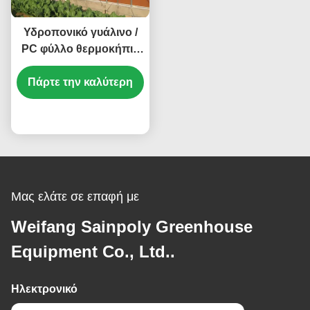
Υδροπονικό γυάλινο /
PC φύλλο θερμοκήπιο
με το ντομάτα που
Πάρτε την καλύτερη
καλλιεργεί σύστημα
Μεγάλο
τιμή
Μας ελάτε σε επαφή με
Weifang Sainpoly Greenhouse
Equipment Co., Ltd..
Ηλεκτρονικό