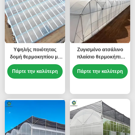
Υψηλής ποιότητας
Ζυγισμένο ατσάλινο
δομή θερμοκηπίου με
πλαίσιο θερμοκήπιο
πλαστική μεμβράνη
πολυδιάστατο
Πάρτε την καλύτερη
Morden για την
θερμοκήπιο Φώτο που
Πάρτε την καλύτερη
εμπορική γεωργία
καλύπτει το χώρο
τιμή
αποδοτικό
τιμή