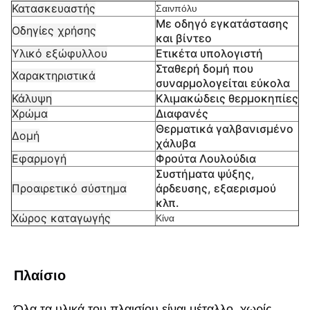
Κατασκευαστής
Σαινπόλυ
Με οδηγό εγκατάστασης
Οδηγίες χρήσης
και βίντεο
Υλικό εξώφυλλου
Ετικέτα υπολογιστή
Σταθερή δομή που
Χαρακτηριστικά
συναρμολογείται εύκολα
Κάλυψη
Κλιμακώδεις θερμοκηπίες
Χρώμα
Διαφανές
Θερματικά γαλβανισμένο
Δομή
χάλυβα
Εφαρμογή
Φρούτα Λουλούδια
Συστήματα ψύξης,
Προαιρετικό σύστημα
άρδευσης, εξαερισμού
κλπ.
Χώρος καταγωγής
Κίνα
Πλαίσιο
Όλα τα υλικά του πλαισίου είναι μέταλλο, χωρίς 