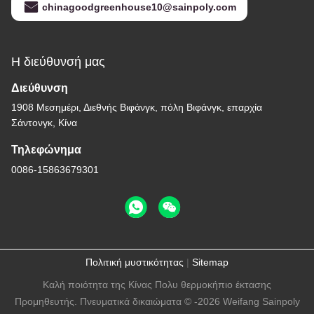
chinagoodgreenhouse10@sainpoly.com
Η διεύθυνσή μας
Διεύθυνση
1908 Μεσημέρι, Διεθνής Βιφάνγκ, πόλη Βιφάνγκ, επαρχία
Σάντονγκ, Κίνα
Τηλεφώνημα
0086-15863679301
Πολιτική μυστικότητας
|
Sitemap
Καλή ποιότητα της Κίνας Πολυ θερμοκήπιο έκτασης
Προμηθευτής. Πνευματικά δικαιώματα © -2026 Weifang Sainpoly