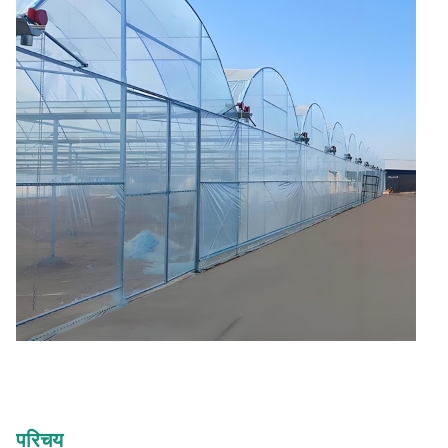
परिचय