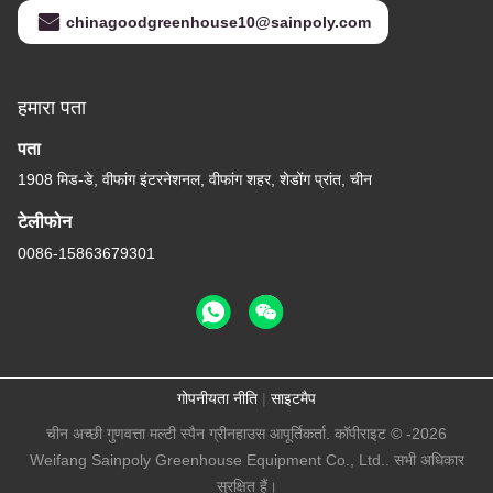
chinagoodgreenhouse10@sainpoly.com
हमारा पता
पता
1908 मिड-डे, वीफांग इंटरनेशनल, वीफांग शहर, शेडोंग प्रांत, चीन
टेलीफोन
0086-15863679301
गोपनीयता नीति
|
साइटमैप
चीन अच्छी गुणवत्ता मल्टी स्पैन ग्रीनहाउस आपूर्तिकर्ता. कॉपीराइट © -2026
Weifang Sainpoly Greenhouse Equipment Co., Ltd.. सभी अधिकार
सुरक्षित हैं।