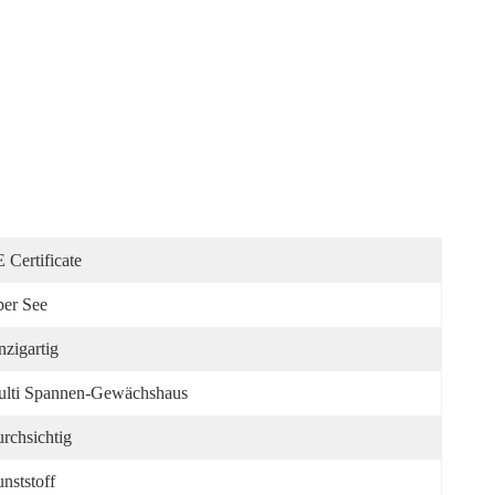
 Certificate
er See
nzigartig
lti Spannen-Gewächshaus
rchsichtig
nststoff