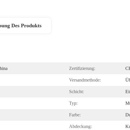
bung Des Produkts
hina
Zertifizierung:
CE
Versandmethode:
Üb
Schicht:
Ei
Typ:
Mu
Farbe:
Du
Abdeckung:
Ku