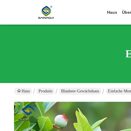
Haus
Über
E
Haus
Produits
Blaubeer-Gewächshaus
Einfache Mon