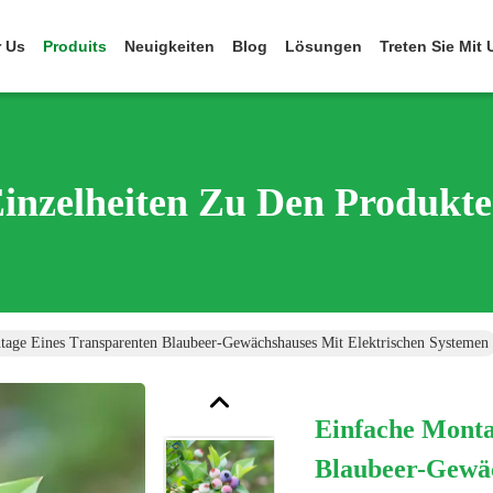
 Us
Produits
Neuigkeiten
Blog
Lösungen
Treten Sie Mit
inzelheiten Zu Den Produkt
tage Eines Transparenten Blaubeer-Gewächshauses Mit Elektrischen Systemen
Einfache Monta
Blaubeer-Gewäc