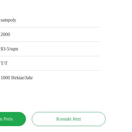
sainpoly
2000
$3-5/sqm
T/T
1000 Hektar/Jahr
n Preis
Kontakt Jetzt