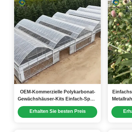
OEM-Kommerzielle Polykarbonat-
Einfach
Gewächshäuser-Kits Einfach-Span-
Metallra
Gewächshäuser-Gemüsesamen
Bl
Erhalten Sie besten Preis
Erh