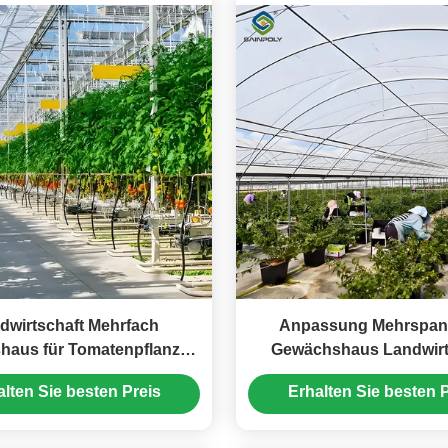
dwirtschaft Mehrfach
Anpassung Mehrspa
haus für Tomatenpflanzen
Gewächshaus Landwirt
und Gurken
Gewächshaus für Be
alten Sie besten Preis
Erhalten Sie besten P