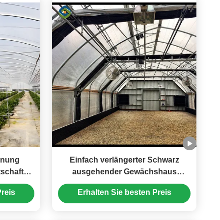
nnung
Einfach verlängerter Schwarz
schaft
ausgehender Gewächshaus
eren
Lichtentzug Einfachbogen-Tunnel
reis
Erhalten Sie besten Preis
Gewächshaus