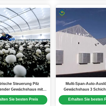
trische Steuerung Pilz
Multi-Span-Auto-Ausl
ender Gewächshaus mit
Gewächshaus 3 Schicht
erzinkung Rohrstruktur
Stahlstruktur
alten Sie besten Preis
Erhalten Sie besten P