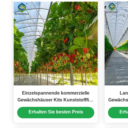
Einzelspannende kommerzielle
Lan
Gewächshäuser Kits Kunststofffilm
Gewächs
Tunnel Gewächshaus stabile
Erhalten Sie besten Preis
Erh
Struktur