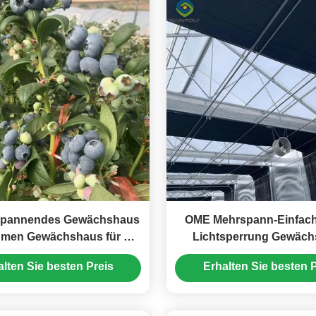
spannendes Gewächshaus
OME Mehrspann-Einfac
hmen Gewächshaus für die
Lichtsperrung Gewäc
aubeerenproduktion
Einfach zu installie
alten Sie besten Preis
Erhalten Sie besten P