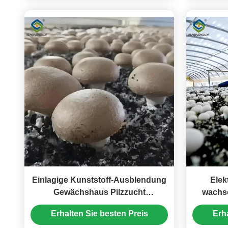
Einlagige Kunststoff-Ausblendung
Elek
Gewächshaus Pilzzucht
wachs
Gewächshaus Gute Belüftung
Heißv
Erhalten Sie besten Preis
Erh