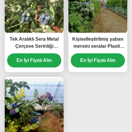
Tek Aralıklı Sera Metal
Kişiselleştirilmiş yaban
Çerçeve Serinliği
mersini seralar Plastik
yabanmersini üretmek
kaplama yağmur
En İyi Fiyatı Alın
için
En İyi Fiyatı Alın
geçirmez