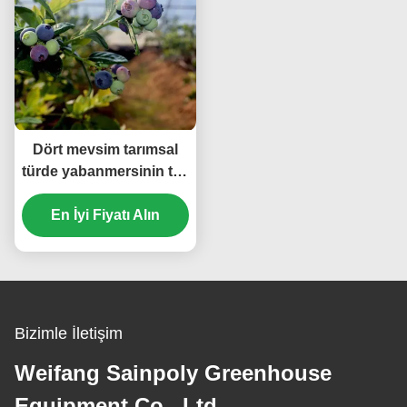
Dört mevsim tarımsal
türde yabanmersinin tek
katmanlı ekimi için sera
En İyi Fiyatı Alın
Bizimle İletişim
Weifang Sainpoly Greenhouse
Equipment Co., Ltd..