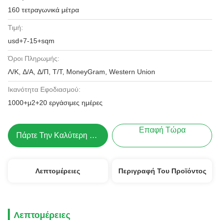
160 τετραγωνικά μέτρα
Τιμή:
usd+7-15+sqm
Όροι Πληρωμής:
Λ/Κ, Δ/Α, Δ/Π, Τ/Τ, MoneyGram, Western Union
Ικανότητα Εφοδιασμού:
1000+μ2+20 εργάσιμες ημέρες
Επαφή Τώρα
Πάρτε Την Καλύτερη Τιμή
Λεπτομέρειες
Περιγραφή Του Προϊόντος
Λεπτομέρειες