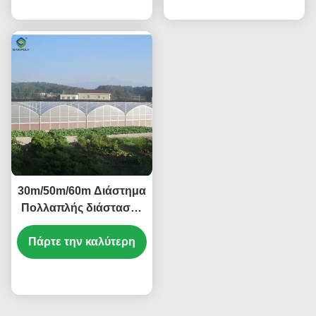
τιμή
τιμή
30m/50m/60m Διάστημα
Πολλαπλής διάστασης
θερμοκήπιο Φυτά
Πάρτε την καλύτερη
λαχανικών Φυτά
πλαστικής ταινίας
θερμοκήπιο
τιμή