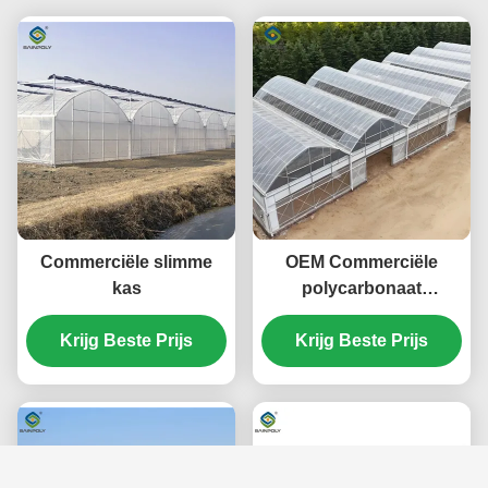
Commerciële slimme
OEM Commerciële
kas
polycarbonaat
kassetten voor
Krijg Beste Prijs
Krijg Beste Prijs
groentenzaaien