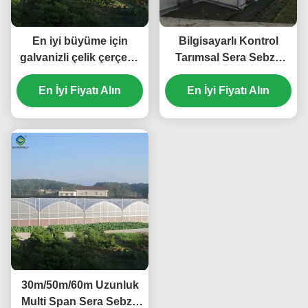
En iyi büyüme için
Bilgisayarlı Kontrol
galvanizli çelik çerçeve
Tarımsal Sera Sebze
büyük ekonomik plastik
Büyütme Sera Özel
En İyi Fiyatı Alın
film sera
En İyi Fiyatı Alın
boyut
30m/50m/60m Uzunluk
Multi Span Sera Sebze