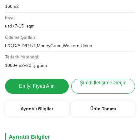
160m2
Fiyat:
usd+7-15+sqm
Ödeme Şartları:
L/C,D/A,D/P,T/T,MoneyGram,Western Union
Tedarik Yeteneği:
1000+m2+20 iş günü
Şimdi Iletişime Geçin
En İyi Fiyatı Alın
Ayrıntılı Bilgiler
Ürün Tanımı
Ayrıntılı Bilgiler