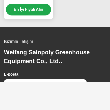
Bitkisi Plastik Film Sera
En İyi Fiyatı Alın
Bizimle İletişim
Weifang Sainpoly Greenhouse
Equipment Co., Ltd..
E-posta
chinagoodgreenhouse10@sainpoly.com
Adresimiz