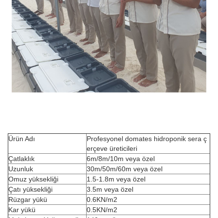
Ürün Adı
Profesyonel domates hidroponik sera ç
erçeve üreticileri
Çatlaklık
6m/8m/10m veya özel
Uzunluk
30m/50m/60m veya özel
Omuz yüksekliği
1.5-1.8m veya özel
Çatı yüksekliği
3.5m veya özel
Rüzgar yükü
0.6KN/m2
Kar yükü
0.5KN/m2