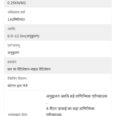
0.25KN/m2
अधिकतम वर्षा:
140मिमी/घंटा
अवधि:
6.0~12.0m(अनुकूलन)
एल*डब्ल्यू:
अनुकूलन
हवादार:
छत का वेंटिलेशन+साइड वेंटिलेशन
पैकेजिंग विवरण:
कंटेनर द्वारा भेजें
अनुकूलन अवधि बड़े वाणिज्यिक ग्रीनहाउस
, 
4 मीटर ऊंचाई का बड़ा वाणिज्यिक 
प्रमुखता देना:
ग्रीनहाउस