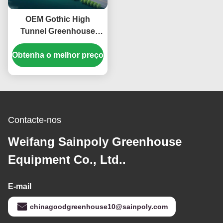
OEM Gothic High
Tunnel Greenhouse
Para Plantio de Tomate
Obtenha o melhor preço
e Alface de Morango
Contacte-nos
Weifang Sainpoly Greenhouse
Equipment Co., Ltd..
E-mail
chinagoodgreenhouse10@sainpoly.com