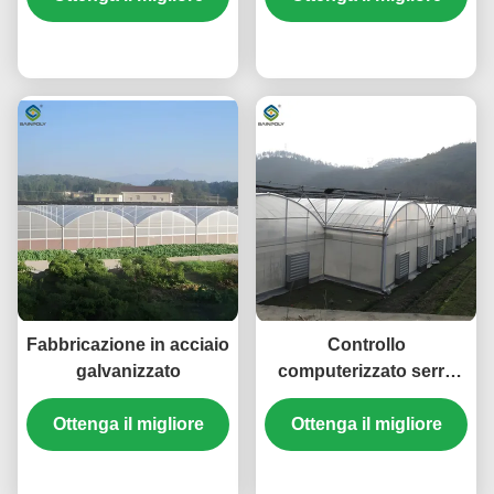
Vegetable Seeding
prezzo
prezzo
Fabbricazione in acciaio
Controllo
galvanizzato
computerizzato serra
agricola vegetale in
Ottenga il migliore
Ottenga il migliore
crescita serra
dimensioni
prezzo
personalizzabili
prezzo