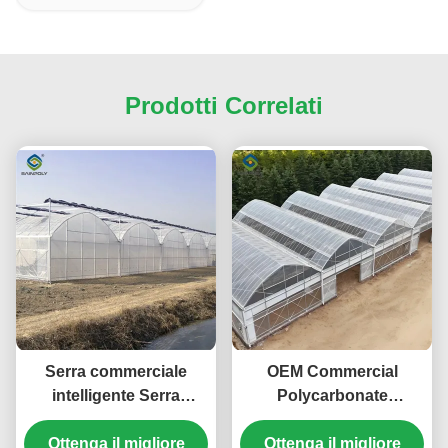
Prodotti Correlati
Serra commerciale
OEM Commercial
intelligente Serra
Polycarbonate
vegetale a scheletro
Greenhouse Kits Single
Ottenga il migliore
continuo
Span Greenhouse
Ottenga il migliore