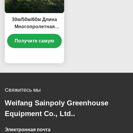
30м/50м/60м Длина
Многопролетная
теплица овощное
растение Пластиковая
Получите самую
пленка теплица
лучшую цену
Свяжитесь мы
Weifang Sainpoly Greenhouse
Equipment Co., Ltd..
Электронная почта