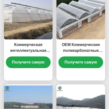
Коммерческая
OEM Коммерческие
интеллектуальная
поликарбонатные
теплица
тепличные наборы
Получите самую
для сева тепличных
Получите самую
овощей
лучшую цену
лучшую цену