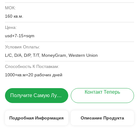
МОК:
160 кв.м.
Цена:
usd+7-15+sqm
Условия Оплаты:
L/C, D/A, D/P, T/T, MoneyGram, Western Union
Способность К Поставкам:
1000+кв.м+20 рабочих дней
Контакт Теперь
Получите Самую Лучшую Цену
Подробная Информация
Описание Продукта