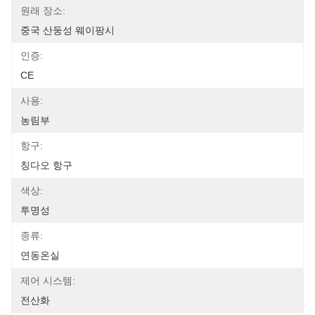
원래 장소:
중국 산둥성 웨이팡시
인증:
CE
사용:
농림부
항구:
칭다오 항구
색상:
투명성
종류:
연동온실
제어 시스템:
전산화