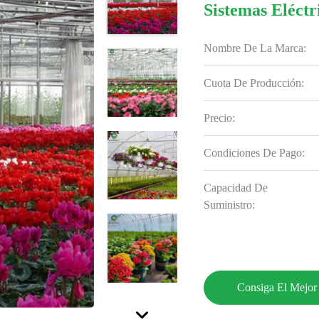
Sistemas Eléct
Nombre De La Marca:
Cuota De Producción:
Precio:
Condiciones De Pago:
Capacidad De
Suministro:
Consiga El Mejor